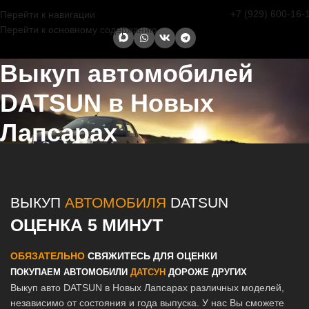
+7 (929) 600-16-
Перейти к навигации
Перейти к основному содержанию
Выкуп автомобилей
DATSUN в Новых
Лапсарах
Главная страница
/
Новые Лапсары
/
Выкуп автомобилей DATSUN
в Казани и Татарстане
ВЫКУП
АВТОМОБИЛЯ
DATSUN
ОЦЕНКА 5 МИНУТ
ОБЯЗАТЕЛЬНО
СВЯЖИТЕСЬ ДЛЯ ОЦЕНКИ
ПОКУПАЕМ АВТОМОБИЛИ
ДАТСУН
ДОРОЖЕ ДРУГИХ
Выкуп авто DATSUN в Новых Лапсарах различных моделей,
независимо от состояния и года выпуска. У нас Вы сможете