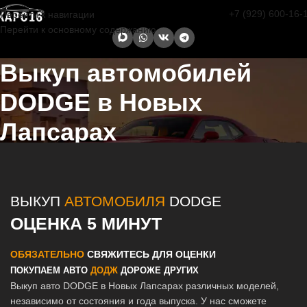
+7 (929) 600-16-
Перейти к навигации
Перейти к основному содержанию
Выкуп автомобилей
DODGE в Новых
Лапсарах
Главная страница
/
Новые Лапсары
/
Выкуп автомобилей DODGE в
Казани и Татарстане
ВЫКУП
АВТОМОБИЛЯ
DODGE
ОЦЕНКА 5 МИНУТ
ОБЯЗАТЕЛЬНО
СВЯЖИТЕСЬ ДЛЯ ОЦЕНКИ
ПОКУПАЕМ АВТО
ДОДЖ
ДОРОЖЕ ДРУГИХ
Выкуп авто DODGE в Новых Лапсарах различных моделей,
независимо от состояния и года выпуска. У нас сможете