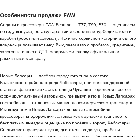
Особенности продажи FAW
Седаны и кроссоверы FAW Bestune — T77, T99, B70 — оцениваем
по году выпуска, остатку гарантии и состоянию турбодвигателя и
коробки (робот или автомат). Наличие сервисной истории и одного
владельца повышает цену. Выкупаем авто с пробегом, кредитные,
залоговые и после ДТП, оформляем сделку официально и
рассчитываемся сразу.
Новые Лапсары — посёлок городского типа в составе
Калининского района города Чебоксары, при железнодорожной
станции, фактически часть столицы Чувашии. Городской посёлок
формирует активный авторынок, где выкуп авто в Новых Лапсарах
востребован — от легковых машин до коммерческого транспорта.
Мы выкупаем в Новых Лапсарах легковые автомобили,
кроссоверы, внедорожники, а также коммерческий транспорт с
бесплатным выездом оценщика по посёлку и городу Чебоксары.
Специалист проверяет кузов, двигатель, ходовую, пробег и
документы — и сразу называет честную цену. Срочный выкуп авто