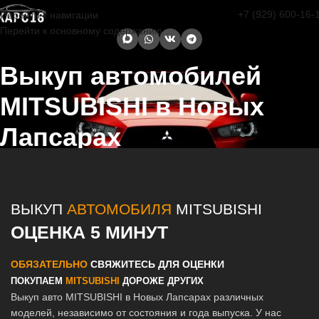
+7 (929) 600-16-
Перейти к навигации
Перейти к основному содержанию
Выкуп автомобилей
MITSUBISHI в Новых
Лапсарах
Главная страница
/
Новые Лапсары
/
Выкуп автомобилей
MITSUBISHI в Казани и Татарстане
ВЫКУП
АВТОМОБИЛЯ
MITSUBISHI
ОЦЕНКА 5 МИНУТ
ОБЯЗАТЕЛЬНО
СВЯЖИТЕСЬ ДЛЯ ОЦЕНКИ
ПОКУПАЕМ
MITSUBISHI
ДОРОЖЕ ДРУГИХ
Выкуп авто MITSUBISHI в Новых Лапсарах различных
моделей, независимо от состояния и года выпуска. У нас