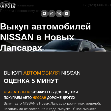
+7 (929) 600-16-
Перейти к навигации
Перейти к основному содержанию
Выкуп автомобилей
NISSAN в Новых
Лапсарах
Главная страница
/
Новые Лапсары
/
Выкуп автомобилей NISSAN в
Казани и Татарстане
ВЫКУП
АВТОМОБИЛЯ
NISSAN
ОЦЕНКА 5 МИНУТ
ОБЯЗАТЕЛЬНО
СВЯЖИТЕСЬ ДЛЯ ОЦЕНКИ
ПОКУПАЕМ АВТО
НИССАН
ДОРОЖЕ ДРУГИХ
Выкуп авто NISSAN в Новых Лапсарах различных моделей,
независимо от состояния и года выпуска. У нас сможете