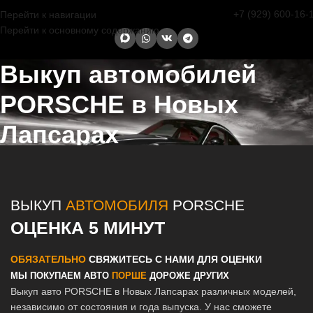
+7 (929) 600-16-
Перейти к навигации
Перейти к основному содержанию
Выкуп автомобилей
PORSCHE в Новых
Лапсарах
Главная страница
/
Новые Лапсары
/
Выкуп автомобилей
PORSCHE в Казани и Татарстане
ВЫКУП
АВТОМОБИЛЯ
PORSCHE
ОЦЕНКА 5 МИНУТ
ОБЯЗАТЕЛЬНО
СВЯЖИТЕСЬ С НАМИ ДЛЯ ОЦЕНКИ
МЫ ПОКУПАЕМ АВТО
ПОРШЕ
ДОРОЖЕ ДРУГИХ
Выкуп авто PORSCHE в Новых Лапсарах различных моделей,
независимо от состояния и года выпуска. У нас сможете