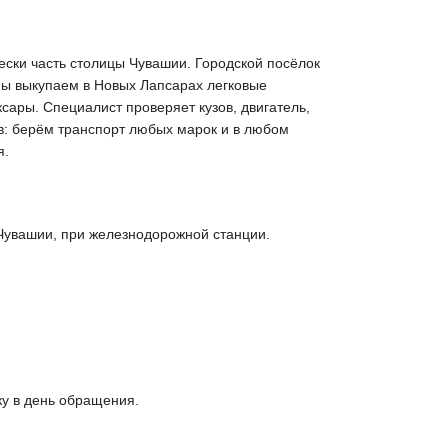
ески часть столицы Чувашии. Городской посёлок
Мы выкупаем в Новых Лапсарах легковые
сары. Специалист проверяет кузов, двигатель,
ов: берём транспорт любых марок и в любом
я.
Чувашии, при железнодорожной станции.
ку в день обращения.