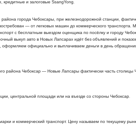
, кредитные и залоговые SsangYong.
о района города Чебоксары, при железнодорожной станции, фактич
 востребован — от легковых машин до коммерческого транспорта. 
нспорт с бесплатным выездом оценщика по посёлку и городу Чебок
рочный выкуп авто в Новых Лапсарах идёт без объявлений и показ
ов, оформляем официально и выплачиваем деньги в день обращени
го района Чебоксар — Новые Лапсары фактически часть столицы 
ции, центральной площади или на въезде со стороны Чебоксар.
омарки и коммерческий транспорт. Цену называем по текущему рын