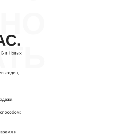
НО
АС.
АТЬ
NG в Новых
евыгоден,
одажи.
способом:
 время и