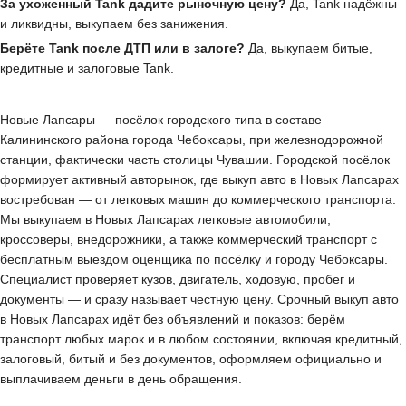
За ухоженный Tank дадите рыночную цену?
Да, Tank надёжны
и ликвидны, выкупаем без занижения.
Берёте Tank после ДТП или в залоге?
Да, выкупаем битые,
кредитные и залоговые Tank.
Новые Лапсары — посёлок городского типа в составе
Калининского района города Чебоксары, при железнодорожной
станции, фактически часть столицы Чувашии. Городской посёлок
формирует активный авторынок, где выкуп авто в Новых Лапсарах
востребован — от легковых машин до коммерческого транспорта.
Мы выкупаем в Новых Лапсарах легковые автомобили,
кроссоверы, внедорожники, а также коммерческий транспорт с
бесплатным выездом оценщика по посёлку и городу Чебоксары.
Специалист проверяет кузов, двигатель, ходовую, пробег и
документы — и сразу называет честную цену. Срочный выкуп авто
в Новых Лапсарах идёт без объявлений и показов: берём
транспорт любых марок и в любом состоянии, включая кредитный,
залоговый, битый и без документов, оформляем официально и
выплачиваем деньги в день обращения.