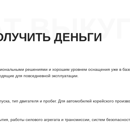
АТ ВЫКУ
ОЛУЧИТЬ ДЕНЬГИ
циональными решениями и хорошим уровнем оснащения уже в базо
одящие для повседневной эксплуатации.
уска, тип двигателя и пробег. Для автомобилей корейского произв
тия, работы силового агрегата и трансмиссии, систем безопасност