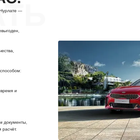
АТЬ
 Нурлате —
евыгоден,
чества,
способом:
 время и
 документы,
 расчёт.