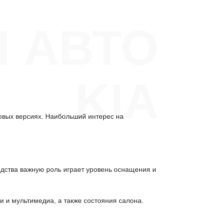
П АВТО
KIA
вых версиях. Наибольший интерес на
одства важную роль играет уровень оснащения и
и и мультимедиа, а также состояния салона.