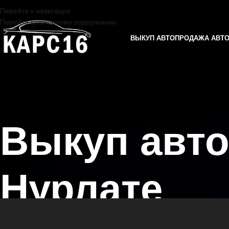
Перейти к навигации
Перейти к основному содержанию
ВЫКУП АВТО
ПРОДАЖА АВТ
Выкуп авто
Нурлате
Главная страница
/
Нурлат
/
Выкуп автомобилей KIA в Казани и Тат