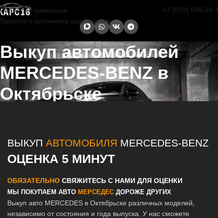
+7 (929) 600-16-
Перейти к навигации
Перейти к основному содержанию
Выкуп автомобилей
MERCEDES-BENZ в
Октябрьске
Главная страница
/
Октябрьск
/
Выкуп автомобилей MERCEDES-
BENZ в Казани и Татарстане
ВЫКУП
АВТОМОБИЛЯ
MERCEDES-BENZ
ОЦЕНКА 5 МИНУТ
ОБЯЗАТЕЛЬНО
СВЯЖИТЕСЬ С НАМИ ДЛЯ ОЦЕНКИ
МЫ ПОКУПАЕМ АВТО
МЕРСЕДЕС
ДОРОЖЕ ДРУГИХ
Выкуп авто MERCEDES в Октябрьске различных моделей,
независимо от состояния и года выпуска. У нас сможете