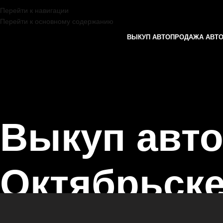
Перейти к навигации
Перейти к основному содержанию
ВЫКУП АВТО
ПРОДАЖА АВТ
Выкуп авт
Октябрьск
Главная страница
/
Октябрьск
/
Выкуп автомобилей NISSAN в Казан