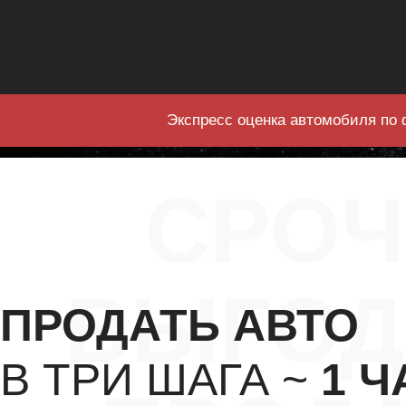
Экспресс оценка автомобиля по 
СРО
ВЫГОД
ПРОДАТЬ АВТО
В ТРИ ШАГА ~
1 Ч