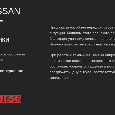
SSAN
Т
Продажа автомобиля нередко требуе
ситуации. Машины этого японского бр
благодаря удачному сочетанию практ
НКИ
Именно поэтому интерес к ним на вто
о от состояния
При работе с такими машинами опира
не.
фактическое состояние конкретного э
состояние, уровень оснащения и исто
 совершенно
предложить цену выкупа, соответству
занижения.
-16-16