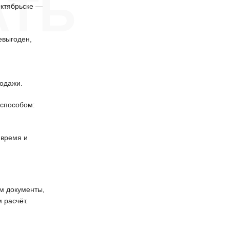
АТЬ
Октябрьске —
евыгоден,
одажи.
способом:
 время и
 документы,
 расчёт.