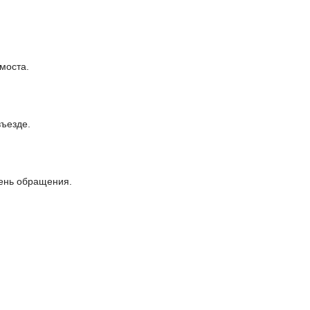
моста.
въезде.
день обращения.