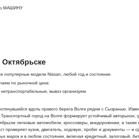
Ь МАШИНУ
 Октябрьске
е популярные модели Nissan, любой год и состояние.
паем по рыночной цене.
 нетранспортабельные, вывоз организуем.
ротянувшийся вдоль правого берега Волги рядом с Сызранью. Изве
 Транспортный город на Волге формирует устойчивый авторынок, гд
брьске легковые автомобили, кроссоверы, внедорожники, а также 
 проверяет кузов, двигатель, ходовую, пробег и документы — и с
бых марок и в любом состоянии, включая кредитный, залоговый, б