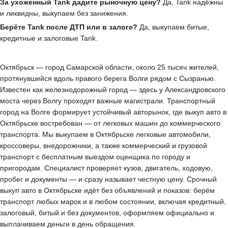
За ухоженный Tank дадите рыночную цену?
Да, Tank надёжны
и ликвидны, выкупаем без занижения.
Берёте Tank после ДТП или в залоге?
Да, выкупаем битые,
кредитные и залоговые Tank.
Октябрьск — город Самарской области, около 25 тысяч жителей,
протянувшийся вдоль правого берега Волги рядом с Сызранью.
Известен как железнодорожный город — здесь у Александровского
моста через Волгу проходят важные магистрали. Транспортный
город на Волге формирует устойчивый авторынок, где выкуп авто в
Октябрьске востребован — от легковых машин до коммерческого
транспорта. Мы выкупаем в Октябрьске легковые автомобили,
кроссоверы, внедорожники, а также коммерческий и грузовой
транспорт с бесплатным выездом оценщика по городу и
пригородам. Специалист проверяет кузов, двигатель, ходовую,
пробег и документы — и сразу называет честную цену. Срочный
выкуп авто в Октябрьске идёт без объявлений и показов: берём
транспорт любых марок и в любом состоянии, включая кредитный,
залоговый, битый и без документов, оформляем официально и
выплачиваем деньги в день обращения.