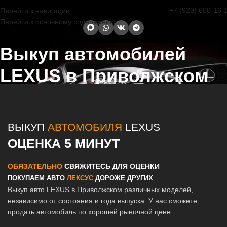
+7 (929) 600-16-
Перейти к навигации
Перейти к основному содержанию
Выкуп автомобилей
LEXUS в Приволжском
Главная страница
/
Приволжский
/
Выкуп автомобилей LEXUS в
Казани и Татарстане
ВЫКУП
АВТОМОБИЛЯ
LEXUS
ОЦЕНКА 5 МИНУТ
ОБЯЗАТЕЛЬНО
СВЯЖИТЕСЬ ДЛЯ ОЦЕНКИ
ПОКУПАЕМ АВТО
ЛЕКСУС
ДОРОЖЕ ДРУГИХ
Выкуп авто LEXUS в Приволжском различных моделей,
независимо от состояния и года выпуска. У нас сможете
продать автомобиль по хорошей рыночной цене.