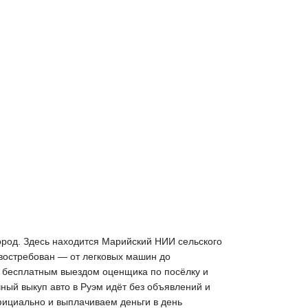
город. Здесь находится Марийский НИИ сельского
 востребован — от легковых машин до
с бесплатным выездом оценщика по посёлку и
чный выкуп авто в Руэм идёт без объявлений и
фициально и выплачиваем деньги в день