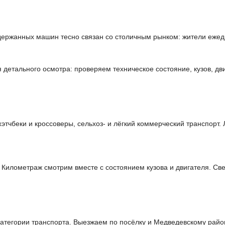
ржанных машин тесно связан со столичным рынком: жители ежедне
етального осмотра: проверяем техническое состояние, кузов, дви
чбеки и кроссоверы, сельхоз- и лёгкий коммерческий транспорт. 
 Километраж смотрим вместе с состоянием кузова и двигателя. Св
тегории транспорта. Выезжаем по посёлку и Медведевскому район