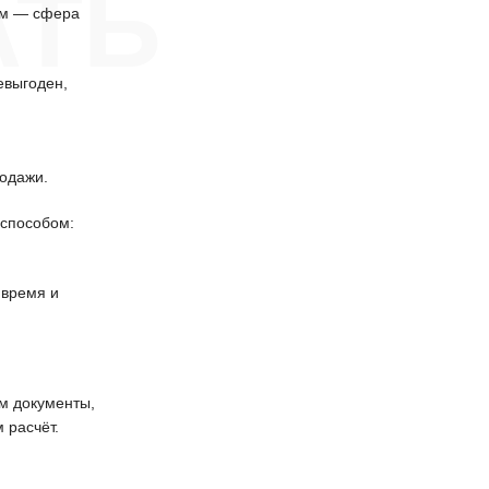
АТЬ
эм — сфера
евыгоден,
одажи.
способом:
 время и
 документы,
 расчёт.