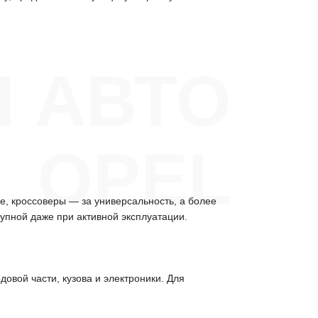
 АВТО
OPEL
е, кроссоверы — за универсальность, а более
упной даже при активной эксплуатации.
овой части, кузова и электроники. Для