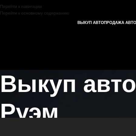
Перейти к навигации
Перейти к основному содержанию
ВЫКУП АВТО
ПРОДАЖА АВТ
Выкуп авт
Руэм
Главная страница
/
Руэм
/
Выкуп автомобилей OPEL в Казани и Тат