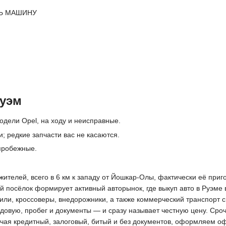
Ь МАШИНУ
Руэм
одели Opel, на ходу и неисправные.
; редкие запчасти вас не касаются.
пробежные.
ителей, всего в 6 км к западу от Йошкар-Олы, фактически её при
й посёлок формирует активный авторынок, где выкуп авто в Руэме
или, кроссоверы, внедорожники, а также коммерческий транспорт 
одовую, пробег и документы — и сразу называет честную цену. Сро
ючая кредитный, залоговый, битый и без документов, оформляем о