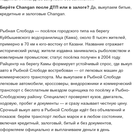
Берёте Changan после ДТП или в залоге?
Да, выкупаем битые,
кредитные и залоговые Changan.
Рыбная Слобода — посёлок городского типа на берегу
Куйбышевского водохранилища (Кама), около 8 тысяч жителей,
примерно в 70 км к юго-востоку от Казани. Название отражает
исторический уклад: жители издавна занимались рыболовством и
ювелирным промыслом; статус посёлка получен в 2004 году.
Райцентр на берегу Камы формирует устойчивый спрос, где выкуп
авто в Рыбной Слободе востребован — от легковых машин до
коммерческого транспорта. Мы выкупаем в Рыбной Слободе
легковые автомобили, кроссоверы, внедорожники и коммерческий
транспорт с бесплатным выездом оценщика по посёлку и Рыбно-
Слободскому району. Специалист проверяет кузов, двигатель,
ходовую, пробег и документы — и сразу называет честную цену.
Срочный выкуп авто в Рыбной Слободе идёт без объявлений и
показов: берём транспорт любых марок и в любом состоянии,
включая кредитный, залоговый, битый и без документов,
оформляем официально и выплачиваем деньги в день