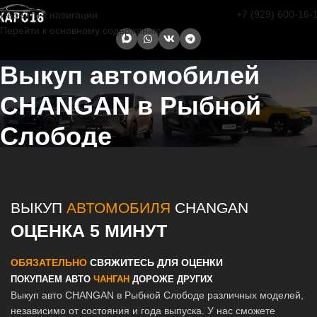
+7 (929) 600-16-
Перейти к навигации
Перейти к основному содержанию
Выкуп автомобилей
CHANGAN в Рыбной
Слободе
Главная страница
/
Рыбная Слобода
/
Выкуп автомобилей
CHANGAN в Казани и Татарстане
ВЫКУП
АВТОМОБИЛЯ
CHANGAN
ОЦЕНКА 5 МИНУТ
ОБЯЗАТЕЛЬНО
СВЯЖИТЕСЬ ДЛЯ ОЦЕНКИ
ПОКУПАЕМ АВТО
ЧАНГАН
ДОРОЖЕ ДРУГИХ
Выкуп авто CHANGAN в Рыбной Слободе различных моделей,
независимо от состояния и года выпуска. У нас сможете