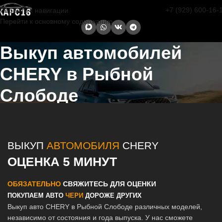
+7 (929) 600-16-
Перейти к навигации
Перейти к основному содержанию
Выкуп автомобилей
CHERY в Рыбной
Слободе
Главная страница
/
Рыбная Слобода
/
Выкуп автомобилей CHERY
в Казани и Татарстане
ВЫКУП
АВТОМОБИЛЯ
CHERY
ОЦЕНКА 5 МИНУТ
ОБЯЗАТЕЛЬНО
СВЯЖИТЕСЬ ДЛЯ ОЦЕНКИ
ПОКУПАЕМ АВТО
ЧЕРИ
ДОРОЖЕ ДРУГИХ
Выкуп авто CHERY в Рыбной Слободе различных моделей,
независимо от состояния и года выпуска. У нас сможете