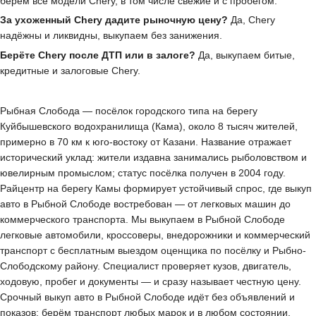
берём все модели Chery, в том числе свежие и с пробегом.
За ухоженный Chery дадите рыночную цену?
Да, Chery
надёжны и ликвидны, выкупаем без занижения.
Берёте Chery после ДТП или в залоге?
Да, выкупаем битые,
кредитные и залоговые Chery.
Рыбная Слобода — посёлок городского типа на берегу
Куйбышевского водохранилища (Кама), около 8 тысяч жителей,
примерно в 70 км к юго-востоку от Казани. Название отражает
исторический уклад: жители издавна занимались рыболовством и
ювелирным промыслом; статус посёлка получен в 2004 году.
Райцентр на берегу Камы формирует устойчивый спрос, где выкуп
авто в Рыбной Слободе востребован — от легковых машин до
коммерческого транспорта. Мы выкупаем в Рыбной Слободе
легковые автомобили, кроссоверы, внедорожники и коммерческий
транспорт с бесплатным выездом оценщика по посёлку и Рыбно-
Слободскому району. Специалист проверяет кузов, двигатель,
ходовую, пробег и документы — и сразу называет честную цену.
Срочный выкуп авто в Рыбной Слободе идёт без объявлений и
показов: берём транспорт любых марок и в любом состоянии,