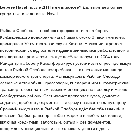
Берёте Haval после ДТП или в залоге?
Да, выкупаем битые,
кредитные и залоговые Haval.
Рыбная Слобода — посёлок городского типа на берегу
Куйбышевского водохранилища (Кама), около 8 тысяч жителей,
примерно в 70 км к юго-востоку от Казани. Название отражает
исторический уклад: жители издавна занимались рыболовством и
ювелирным промыслом; статус посёлка получен в 2004 году.
Райцентр на берегу Камы формирует устойчивый спрос, где выкуп
авто в Рыбной Слободе востребован — от легковых машин до
коммерческого транспорта. Мы выкупаем в Рыбной Слободе
легковые автомобили, кроссоверы, внедорожники и коммерческий
транспорт с бесплатным выездом оценщика по посёлку и Рыбно-
Слободскому району. Специалист проверяет кузов, двигатель,
ходовую, пробег и документы — и сразу называет честную цену.
Срочный выкуп авто в Рыбной Слободе идёт без объявлений и
показов: берём транспорт любых марок и в любом состоянии,
включая кредитный, залоговый, битый и без документов,
оформляем официально и выплачиваем деньги в день