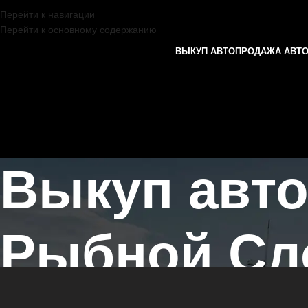
Перейти к навигации
Перейти к основному содержанию
ВЫКУП АВТО
ПРОДАЖА АВТ
Выкуп авт
Рыбной Сл
Главная страница
/
Рыбная Слобода
/
Выкуп автомобилей HONGQI 