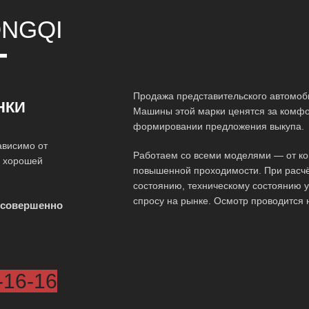
NGQI
Т
Продажа представительского автомоби
НКИ
Машины этой марки ценятся за комфор
формировании предложения выкупа.
ависимо от
Работаем со всеми моделями — от ко
о хорошей
повышенной проходимости. При расчё
состоянию, техническому состоянию у
спросу на рынке. Осмотр проводится 
 совершенно
-16-16