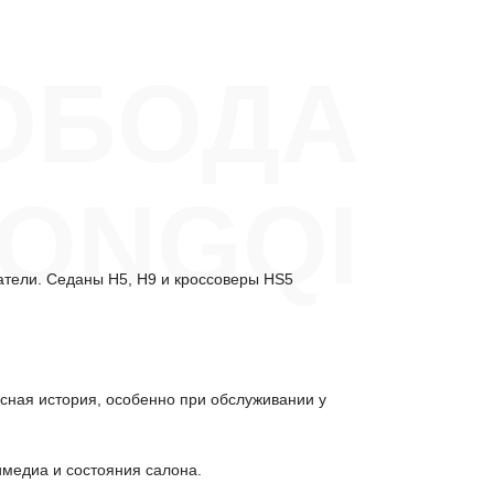
ОБОДА
HONGQI
атели. Седаны H5, H9 и кроссоверы HS5
исная история, особенно при обслуживании у
имедиа и состояния салона.