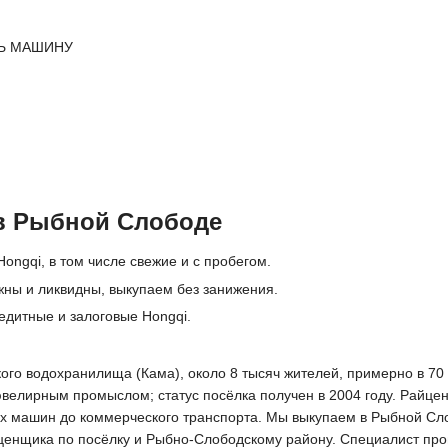
Ь МАШИНУ
в Рыбной Слободе
ongqi, в том числе свежие и с пробегом.
жны и ликвидны, выкупаем без занижения.
едитные и залоговые Hongqi.
го водохранилища (Кама), около 8 тысяч жителей, примерно в 70 к
ювелирным промыслом; статус посёлка получен в 2004 году. Райце
вых машин до коммерческого транспорта. Мы выкупаем в Рыбной Сл
енщика по посёлку и Рыбно-Слободскому району. Специалист прове