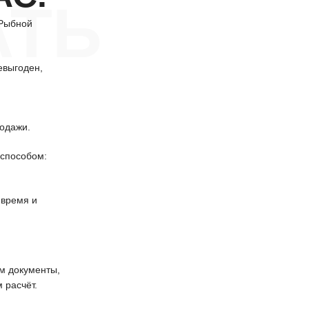
АТЬ
 Рыбной
евыгоден,
одажи.
способом:
 время и
 документы,
 расчёт.