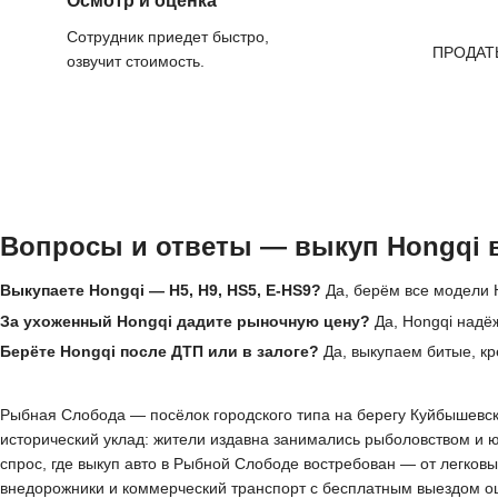
Осмотр и оценка
Сотрудник приедет быстро,
ПРОДАТ
озвучит стоимость.
Вопросы и ответы — выкуп Hongqi 
Выкупаете Hongqi — H5, H9, HS5, E-HS9?
Да, берём все модели H
За ухоженный Hongqi дадите рыночную цену?
Да, Hongqi надё
Берёте Hongqi после ДТП или в залоге?
Да, выкупаем битые, кр
Рыбная Слобода — посёлок городского типа на берегу Куйбышевско
исторический уклад: жители издавна занимались рыболовством и 
спрос, где выкуп авто в Рыбной Слободе востребован — от легко
внедорожники и коммерческий транспорт с бесплатным выездом оц