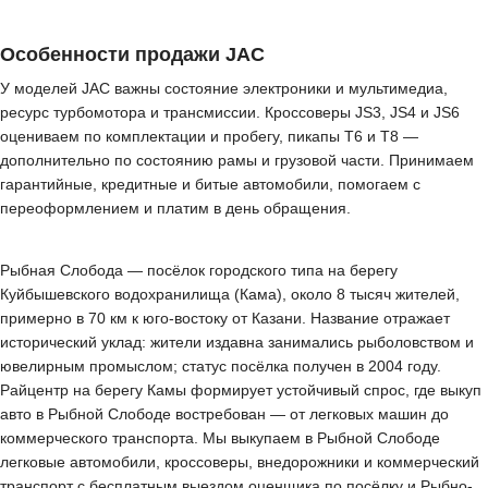
Особенности продажи JAC
У моделей JAC важны состояние электроники и мультимедиа,
ресурс турбомотора и трансмиссии. Кроссоверы JS3, JS4 и JS6
оцениваем по комплектации и пробегу, пикапы T6 и T8 —
дополнительно по состоянию рамы и грузовой части. Принимаем
гарантийные, кредитные и битые автомобили, помогаем с
переоформлением и платим в день обращения.
Рыбная Слобода — посёлок городского типа на берегу
Куйбышевского водохранилища (Кама), около 8 тысяч жителей,
примерно в 70 км к юго-востоку от Казани. Название отражает
исторический уклад: жители издавна занимались рыболовством и
ювелирным промыслом; статус посёлка получен в 2004 году.
Райцентр на берегу Камы формирует устойчивый спрос, где выкуп
авто в Рыбной Слободе востребован — от легковых машин до
коммерческого транспорта. Мы выкупаем в Рыбной Слободе
легковые автомобили, кроссоверы, внедорожники и коммерческий
транспорт с бесплатным выездом оценщика по посёлку и Рыбно-