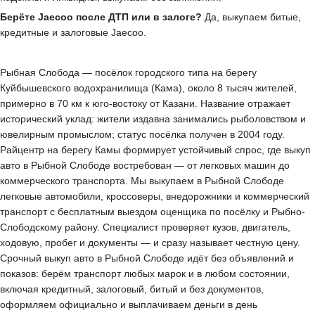
Берёте Jaecoo после ДТП или в залоге?
Да, выкупаем битые,
кредитные и залоговые Jaecoo.
Рыбная Слобода — посёлок городского типа на берегу
Куйбышевского водохранилища (Кама), около 8 тысяч жителей,
примерно в 70 км к юго-востоку от Казани. Название отражает
исторический уклад: жители издавна занимались рыболовством и
ювелирным промыслом; статус посёлка получен в 2004 году.
Райцентр на берегу Камы формирует устойчивый спрос, где выкуп
авто в Рыбной Слободе востребован — от легковых машин до
коммерческого транспорта. Мы выкупаем в Рыбной Слободе
легковые автомобили, кроссоверы, внедорожники и коммерческий
транспорт с бесплатным выездом оценщика по посёлку и Рыбно-
Слободскому району. Специалист проверяет кузов, двигатель,
ходовую, пробег и документы — и сразу называет честную цену.
Срочный выкуп авто в Рыбной Слободе идёт без объявлений и
показов: берём транспорт любых марок и в любом состоянии,
включая кредитный, залоговый, битый и без документов,
оформляем официально и выплачиваем деньги в день