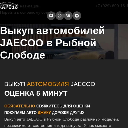
+7 (929) 600-16-
Перейти к навигации
Перейти к основному содержанию
Выкуп автомобилей
JAECOO в Рыбной
Слободе
Главная страница
/
Рыбная Слобода
/
Выкуп автомобилей JAECOO
в Казани и Татарстане
ВЫКУП
АВТОМОБИЛЯ
JAECOO
ОЦЕНКА 5 МИНУТ
ОБЯЗАТЕЛЬНО
СВЯЖИТЕСЬ ДЛЯ ОЦЕНКИ
ПОКУПАЕМ АВТО
ДЖАКУ
ДОРОЖЕ ДРУГИХ
Выкуп авто JAECOO в Рыбной Слободе различных моделей,
независимо от состояния и года выпуска. У нас сможете