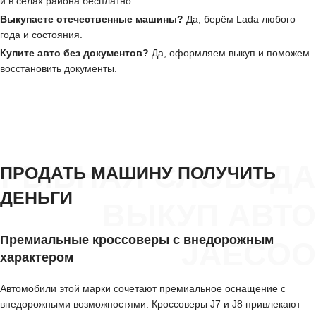
и в сёлах района бесплатно.
Выкупаете отечественные машины?
Да, берём Lada любого
года и состояния.
Купите авто без документов?
Да, оформляем выкуп и поможем
восстановить документы.
РЫБНАЯ СЛОБОДА
ПРОДАТЬ МАШИНУ ПОЛУЧИТЬ
ДЕНЬГИ
ВЫКУП АВТО
Премиальные кроссоверы с внедорожным
JAECOO
характером
Автомобили этой марки сочетают премиальное оснащение с
внедорожными возможностями. Кроссоверы J7 и J8 привлекают