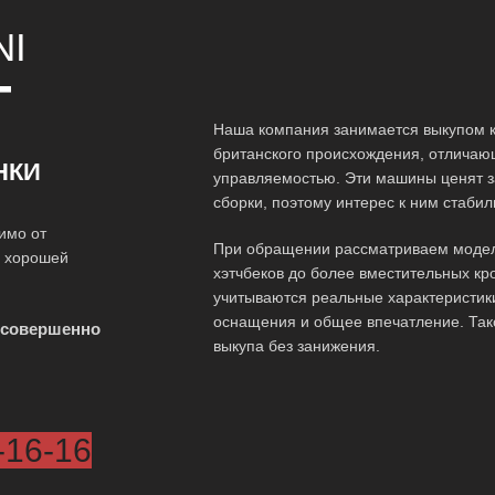
NI
Т
Наша компания занимается выкупом к
британского происхождения, отличаю
НКИ
управляемостью. Эти машины ценят з
сборки, поэтому интерес к ним стаби
имо от
При обращении рассматриваем модел
о хорошей
хэтчбеков до более вместительных кр
учитываются реальные характеристики
оснащения и общее впечатление. Так
 совершенно
выкупа без занижения.
-16-16