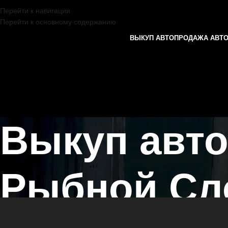
Перейти к навигации
Перейти к основному содержанию
ВЫКУП АВТО
ПРОДАЖА АВТ
Выкуп авто
Рыбной Сл
Главная страница
/
Рыбная Слобода
/
Выкуп автомобилей MINI в К