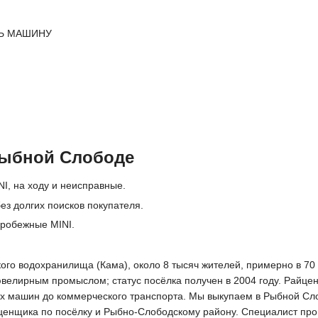
Ь МАШИНУ
Рыбной Слободе
I, на ходу и неисправные.
ез долгих поисков покупателя.
пробежные MINI.
го водохранилища (Кама), около 8 тысяч жителей, примерно в 70 к
ювелирным промыслом; статус посёлка получен в 2004 году. Райце
вых машин до коммерческого транспорта. Мы выкупаем в Рыбной Сл
енщика по посёлку и Рыбно-Слободскому району. Специалист прове