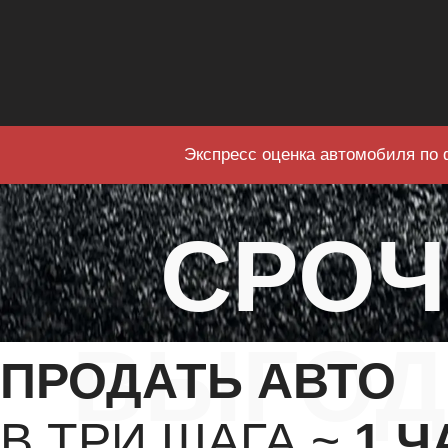
Экспресс оценка автомобиля по 
СРО
ВЫГОД
ПРОДАТЬ АВТО
В ТРИ ШАГА ~
1 Ч