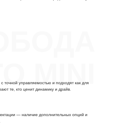
ОБОДА
О MINI
с точной управляемостью и подходят как для
ют те, кто ценит динамику и драйв.
плектации — наличие дополнительных опций и
.