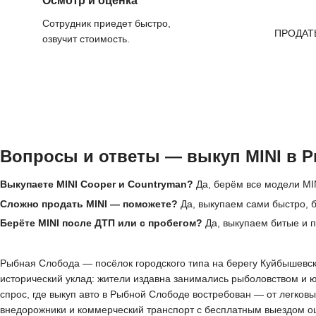
Осмотр и оценка
Сотрудник приедет быстро,
ПРОДАТ
озвучит стоимость.
Вопросы и ответы — выкуп MINI в 
Выкупаете MINI Cooper и Countryman?
Да, берём все модели MIN
Сложно продать MINI — поможете?
Да, выкупаем сами быстро, б
Берёте MINI после ДТП или с пробегом?
Да, выкупаем битые и 
Рыбная Слобода — посёлок городского типа на берегу Куйбышевско
исторический уклад: жители издавна занимались рыболовством и 
спрос, где выкуп авто в Рыбной Слободе востребован — от легко
внедорожники и коммерческий транспорт с бесплатным выездом оц