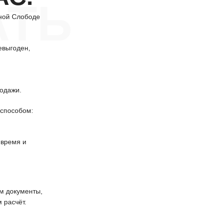
АТЬ
ной Слободе
евыгоден,
одажи.
способом:
 время и
 документы,
 расчёт.