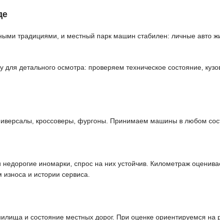
де
ми традициями, и местный парк машин стабилен: личные авто жи
ля детального осмотра: проверяем техническое состояние, кузов,
ниверсалы, кроссоверы, фургоны. Принимаем машины в любом сост
едорогие иномарки, спрос на них устойчив. Километраж оцениваем
 износа и истории сервиса.
лища и состояние местных дорог. При оценке ориентируемся на 