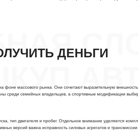
НАЯ СЛ
ОЛУЧИТЬ ДЕНЬГИ
КУП АВТ
а фоне массового рынка. Они сочетают выразительную внешность 
ваны среди семейных владельцев, а спортивные модификации выбира
уска, тип двигателя и пробег. Отдельное внимание уделяется ком
тивных версий важна исправность силовых агрегатов и трансмиссии