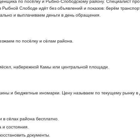
енщика по посёлку и Рыбно-Слободскому району. Специалист прове
в Рыбной Слободе идёт без объявлений и показов: берём транспор
ально и выплачиваем деньги в день обращения.
зжаем по посёлку и сёлам района.
мёсел, набережной Камы или центральной площади.
ины и бюджетные иномарки. Цену называем по текущему рынку в 
и в сёлах района бесплатно.
 и состояния.
осстановить документы.