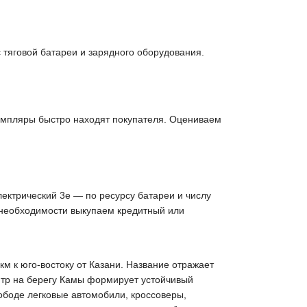
 тяговой батареи и зарядного оборудования.
емпляры быстро находят покупателя. Оцениваем
лектрический 3е — по ресурсу батареи и числу
 необходимости выкупаем кредитный или
м к юго-востоку от Казани. Название отражает
нтр на берегу Камы формирует устойчивый
ободе легковые автомобили, кроссоверы,