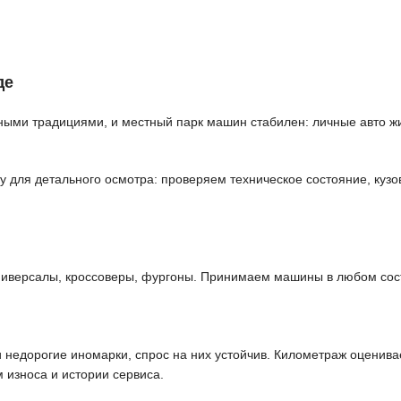
де
ми традициями, и местный парк машин стабилен: личные авто жи
ля детального осмотра: проверяем техническое состояние, кузов,
ниверсалы, кроссоверы, фургоны. Принимаем машины в любом сост
едорогие иномарки, спрос на них устойчив. Километраж оцениваем
 износа и истории сервиса.