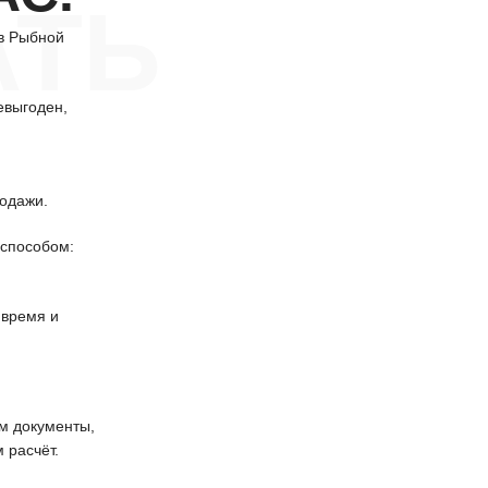
АТЬ
в Рыбной
евыгоден,
одажи.
способом:
 время и
 документы,
 расчёт.