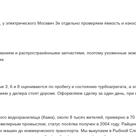
 у электрического Москвич 3е отдельно проверяем ёмкость и износ
ванием и распространёнными запчастями, поэтому ухоженные экз
ия.
 3, 6 и 8 оцениваются по пробегу и состоянию турбоагрегата, а э
ием у дилера стоят дороже. Оформляем сделку за один день, при
го водохранилища (Кама), около 8 тысяч жителей, примерно в 70 к
ювелирным промыслом; статус посёлка получен в 2004 году. Райце
вых машин до коммерческого транспорта. Мы выкупаем в Рыбной Сл