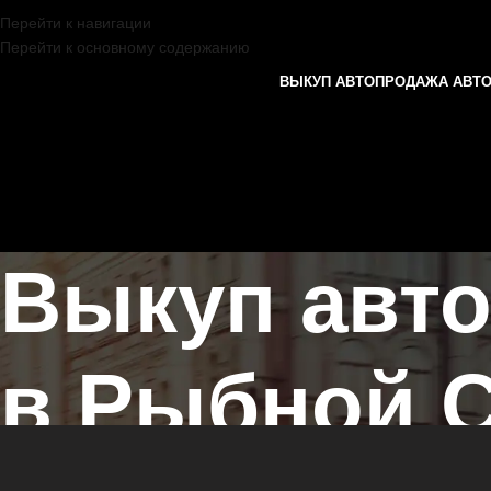
Перейти к навигации
Перейти к основному содержанию
ВЫКУП АВТО
ПРОДАЖА АВТ
Выкуп авт
в Рыбной 
Главная страница
/
Рыбная Слобода
/
Выкуп автомобилей МОСКВИЧ