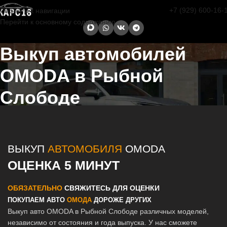
+7 (929) 600-16-
Перейти к навигации
Перейти к основному содержанию
Выкуп автомобилей
OMODA в Рыбной
Слободе
Главная страница
/
Рыбная Слобода
/
Выкуп автомобилей OMODA
в Казани и Татарстане
ВЫКУП
АВТОМОБИЛЯ
OMODA
ОЦЕНКА 5 МИНУТ
ОБЯЗАТЕЛЬНО
СВЯЖИТЕСЬ ДЛЯ ОЦЕНКИ
ПОКУПАЕМ АВТО
ОМОДА
ДОРОЖЕ ДРУГИХ
Выкуп авто OMODA в Рыбной Слободе различных моделей,
независимо от состояния и года выпуска. У нас сможете