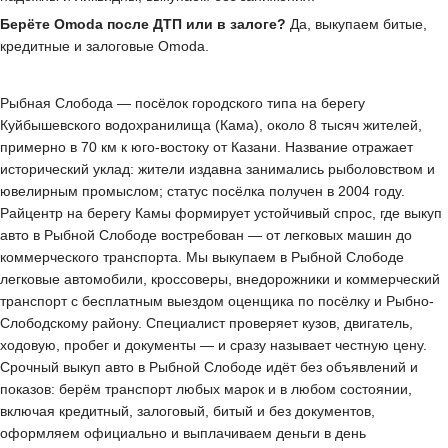
Берёте Omoda после ДТП или в залоге?
Да, выкупаем битые,
кредитные и залоговые Omoda.
Рыбная Слобода — посёлок городского типа на берегу
Куйбышевского водохранилища (Кама), около 8 тысяч жителей,
примерно в 70 км к юго-востоку от Казани. Название отражает
исторический уклад: жители издавна занимались рыболовством и
ювелирным промыслом; статус посёлка получен в 2004 году.
Райцентр на берегу Камы формирует устойчивый спрос, где выкуп
авто в Рыбной Слободе востребован — от легковых машин до
коммерческого транспорта. Мы выкупаем в Рыбной Слободе
легковые автомобили, кроссоверы, внедорожники и коммерческий
транспорт с бесплатным выездом оценщика по посёлку и Рыбно-
Слободскому району. Специалист проверяет кузов, двигатель,
ходовую, пробег и документы — и сразу называет честную цену.
Срочный выкуп авто в Рыбной Слободе идёт без объявлений и
показов: берём транспорт любых марок и в любом состоянии,
включая кредитный, залоговый, битый и без документов,
оформляем официально и выплачиваем деньги в день