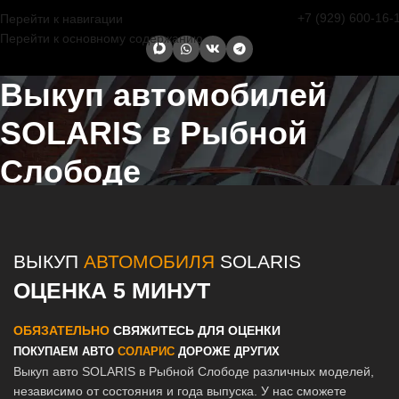
+7 (929) 600-16-
Перейти к навигации
Перейти к основному содержанию
Выкуп автомобилей
SOLARIS в Рыбной
Слободе
Главная страница
/
Рыбная Слобода
/
Выкуп автомобилей
SOLARIS в Казани и Татарстане
ВЫКУП
АВТОМОБИЛЯ
SOLARIS
ОЦЕНКА 5 МИНУТ
ОБЯЗАТЕЛЬНО
СВЯЖИТЕСЬ ДЛЯ ОЦЕНКИ
ПОКУПАЕМ АВТО
СОЛАРИС
ДОРОЖЕ ДРУГИХ
Выкуп авто SOLARIS в Рыбной Слободе различных моделей,
независимо от состояния и года выпуска. У нас сможете