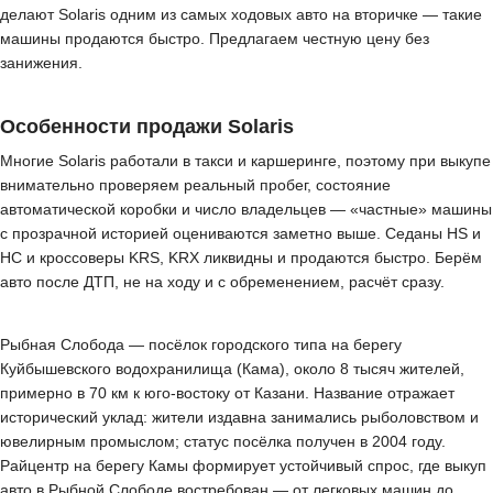
делают Solaris одним из самых ходовых авто на вторичке — такие
машины продаются быстро. Предлагаем честную цену без
занижения.
Особенности продажи Solaris
Многие Solaris работали в такси и каршеринге, поэтому при выкупе
внимательно проверяем реальный пробег, состояние
автоматической коробки и число владельцев — «частные» машины
с прозрачной историей оцениваются заметно выше. Седаны HS и
HC и кроссоверы KRS, KRX ликвидны и продаются быстро. Берём
авто после ДТП, не на ходу и с обременением, расчёт сразу.
Рыбная Слобода — посёлок городского типа на берегу
Куйбышевского водохранилища (Кама), около 8 тысяч жителей,
примерно в 70 км к юго-востоку от Казани. Название отражает
исторический уклад: жители издавна занимались рыболовством и
ювелирным промыслом; статус посёлка получен в 2004 году.
Райцентр на берегу Камы формирует устойчивый спрос, где выкуп
авто в Рыбной Слободе востребован — от легковых машин до