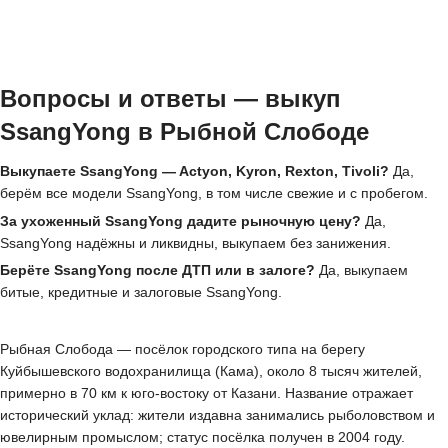
Вопросы и ответы — выкуп
SsangYong в Рыбной Слободе
Выкупаете SsangYong — Actyon, Kyron, Rexton, Tivoli?
Да,
берём все модели SsangYong, в том числе свежие и с пробегом.
За ухоженный SsangYong дадите рыночную цену?
Да,
SsangYong надёжны и ликвидны, выкупаем без занижения.
Берёте SsangYong после ДТП или в залоге?
Да, выкупаем
битые, кредитные и залоговые SsangYong.
Рыбная Слобода — посёлок городского типа на берегу
Куйбышевского водохранилища (Кама), около 8 тысяч жителей,
примерно в 70 км к юго-востоку от Казани. Название отражает
исторический уклад: жители издавна занимались рыболовством и
ювелирным промыслом; статус посёлка получен в 2004 году.