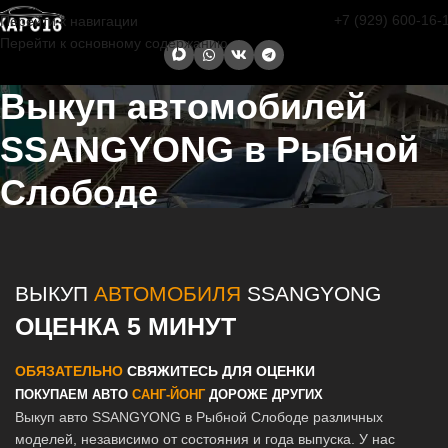
+7 (929) 600-16-
Перейти к навигации
Перейти к основному содержанию
Выкуп автомобилей
SSANGYONG в Рыбной
Слободе
Главная страница
/
Рыбная Слобода
/
Выкуп автомобилей
SSANGYONG в Казани и Татарстане
ВЫКУП
АВТОМОБИЛЯ
SSANGYONG
ОЦЕНКА 5 МИНУТ
ОБЯЗАТЕЛЬНО
СВЯЖИТЕСЬ ДЛЯ ОЦЕНКИ
ПОКУПАЕМ АВТО
САНГ-ЙОНГ
ДОРОЖЕ ДРУГИХ
Выкуп авто SSANGYONG в Рыбной Слободе различных
моделей, независимо от состояния и года выпуска. У нас