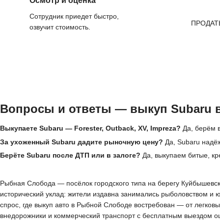
Осмотр и оценка
Сотрудник приедет быстро,
ПРОДАТ
озвучит стоимость.
Вопросы и ответы — выкуп Subaru 
Выкупаете Subaru — Forester, Outback, XV, Impreza?
Да, берём в
За ухоженный Subaru дадите рыночную цену?
Да, Subaru надё
Берёте Subaru после ДТП или в залоге?
Да, выкупаем битые, кр
Рыбная Слобода — посёлок городского типа на берегу Куйбышевско
исторический уклад: жители издавна занимались рыболовством и 
спрос, где выкуп авто в Рыбной Слободе востребован — от легко
внедорожники и коммерческий транспорт с бесплатным выездом оц