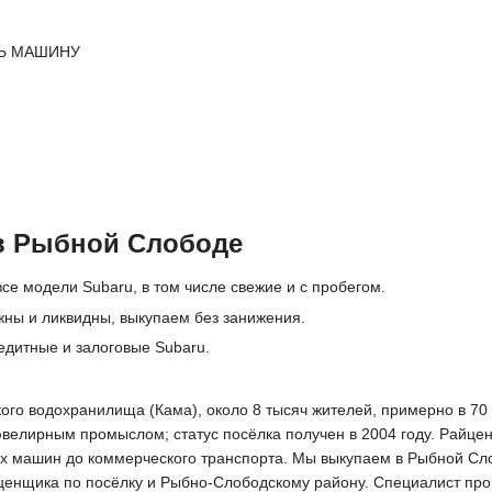
Ь МАШИНУ
в Рыбной Слободе
се модели Subaru, в том числе свежие и с пробегом.
жны и ликвидны, выкупаем без занижения.
едитные и залоговые Subaru.
го водохранилища (Кама), около 8 тысяч жителей, примерно в 70 к
ювелирным промыслом; статус посёлка получен в 2004 году. Райце
вых машин до коммерческого транспорта. Мы выкупаем в Рыбной Сл
енщика по посёлку и Рыбно-Слободскому району. Специалист прове