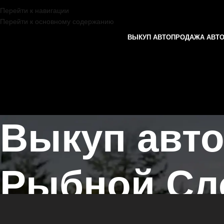
Перейти к навигации
Перейти к основному содержанию
ВЫКУП АВТО
ПРОДАЖА АВТ
Выкуп авт
Рыбной Сл
Главная страница
/
Рыбная Слобода
/
Выкуп автомобилей SUBARU 