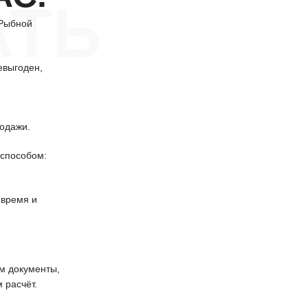
АТЬ
 Рыбной
евыгоден,
одажи.
способом:
 время и
 документы,
 расчёт.