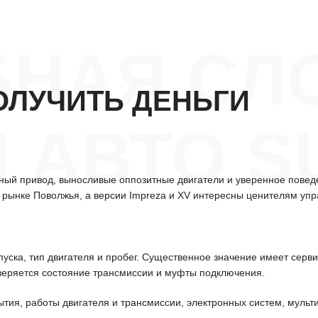
НАЯ СЛ
ОЛУЧИТЬ ДЕНЬГИ
 АВТО S
ый привод, выносливые оппозитные двигатели и уверенное поведе
 рынке Поволжья, а версии Impreza и XV интересны ценителям упр
уска, тип двигателя и пробег. Существенное значение имеет серв
еряется состояние трансмиссии и муфты подключения.
ытия, работы двигателя и трансмиссии, электронных систем, мульт