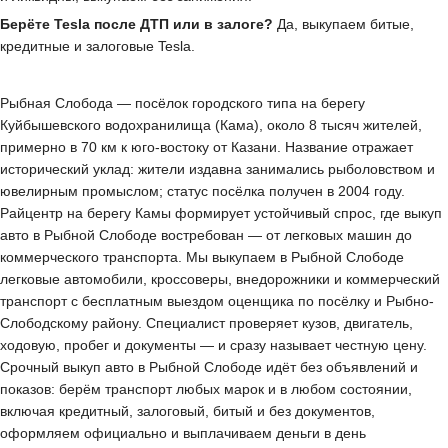
Берёте Tesla после ДТП или в залоге?
Да, выкупаем битые,
кредитные и залоговые Tesla.
Рыбная Слобода — посёлок городского типа на берегу
Куйбышевского водохранилища (Кама), около 8 тысяч жителей,
примерно в 70 км к юго-востоку от Казани. Название отражает
исторический уклад: жители издавна занимались рыболовством и
ювелирным промыслом; статус посёлка получен в 2004 году.
Райцентр на берегу Камы формирует устойчивый спрос, где выкуп
авто в Рыбной Слободе востребован — от легковых машин до
коммерческого транспорта. Мы выкупаем в Рыбной Слободе
легковые автомобили, кроссоверы, внедорожники и коммерческий
транспорт с бесплатным выездом оценщика по посёлку и Рыбно-
Слободскому району. Специалист проверяет кузов, двигатель,
ходовую, пробег и документы — и сразу называет честную цену.
Срочный выкуп авто в Рыбной Слободе идёт без объявлений и
показов: берём транспорт любых марок и в любом состоянии,
включая кредитный, залоговый, битый и без документов,
оформляем официально и выплачиваем деньги в день