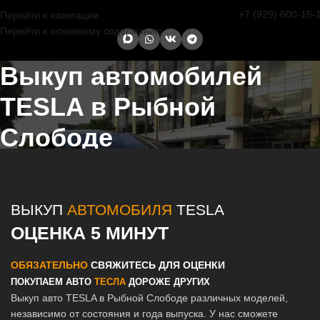
+7 (929) 600-16-
Перейти к навигации
Перейти к основному содержанию
Выкуп автомобилей
TESLA в Рыбной
Слободе
Главная страница
/
Рыбная Слобода
/
Выкуп автомобилей TESLA в
Казани и Татарстане
ВЫКУП
АВТОМОБИЛЯ
TESLA
ОЦЕНКА 5 МИНУТ
ОБЯЗАТЕЛЬНО
СВЯЖИТЕСЬ ДЛЯ ОЦЕНКИ
ПОКУПАЕМ АВТО
ТЕСЛА
ДОРОЖЕ ДРУГИХ
Выкуп авто TESLA в Рыбной Слободе различных моделей,
независимо от состояния и года выпуска. У нас сможете