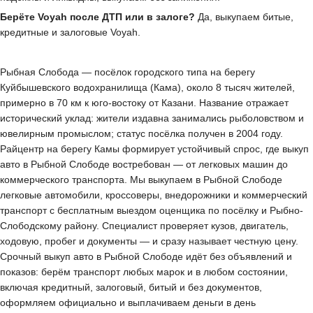
Берёте Voyah после ДТП или в залоге?
Да, выкупаем битые,
кредитные и залоговые Voyah.
Рыбная Слобода — посёлок городского типа на берегу
Куйбышевского водохранилища (Кама), около 8 тысяч жителей,
примерно в 70 км к юго-востоку от Казани. Название отражает
исторический уклад: жители издавна занимались рыболовством и
ювелирным промыслом; статус посёлка получен в 2004 году.
Райцентр на берегу Камы формирует устойчивый спрос, где выкуп
авто в Рыбной Слободе востребован — от легковых машин до
коммерческого транспорта. Мы выкупаем в Рыбной Слободе
легковые автомобили, кроссоверы, внедорожники и коммерческий
транспорт с бесплатным выездом оценщика по посёлку и Рыбно-
Слободскому району. Специалист проверяет кузов, двигатель,
ходовую, пробег и документы — и сразу называет честную цену.
Срочный выкуп авто в Рыбной Слободе идёт без объявлений и
показов: берём транспорт любых марок и в любом состоянии,
включая кредитный, залоговый, битый и без документов,
оформляем официально и выплачиваем деньги в день