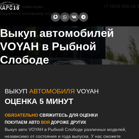
+7 (929) 600-16-
Перейти к навигации
Перейти к основному содержанию
Выкуп автомобилей
VOYAH в Рыбной
Слободе
Главная страница
/
Рыбная Слобода
/
Выкуп автомобилей VOYAH
в Казани и Татарстане
ВЫКУП
АВТОМОБИЛЯ
VOYAH
ОЦЕНКА 5 МИНУТ
ОБЯЗАТЕЛЬНО
СВЯЖИТЕСЬ ДЛЯ ОЦЕНКИ
ПОКУПАЕМ АВТО
ВОЯ
ДОРОЖЕ ДРУГИХ
Выкуп авто VOYAH в Рыбной Слободе различных моделей,
независимо от состояния и года выпуска. У нас сможете