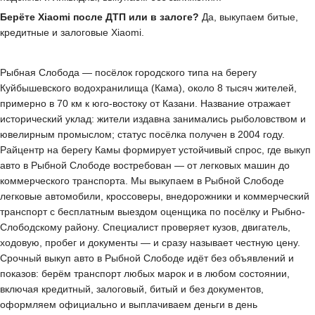
Берёте Xiaomi после ДТП или в залоге?
Да, выкупаем битые,
кредитные и залоговые Xiaomi.
Рыбная Слобода — посёлок городского типа на берегу
Куйбышевского водохранилища (Кама), около 8 тысяч жителей,
примерно в 70 км к юго-востоку от Казани. Название отражает
исторический уклад: жители издавна занимались рыболовством и
ювелирным промыслом; статус посёлка получен в 2004 году.
Райцентр на берегу Камы формирует устойчивый спрос, где выкуп
авто в Рыбной Слободе востребован — от легковых машин до
коммерческого транспорта. Мы выкупаем в Рыбной Слободе
легковые автомобили, кроссоверы, внедорожники и коммерческий
транспорт с бесплатным выездом оценщика по посёлку и Рыбно-
Слободскому району. Специалист проверяет кузов, двигатель,
ходовую, пробег и документы — и сразу называет честную цену.
Срочный выкуп авто в Рыбной Слободе идёт без объявлений и
показов: берём транспорт любых марок и в любом состоянии,
включая кредитный, залоговый, битый и без документов,
оформляем официально и выплачиваем деньги в день