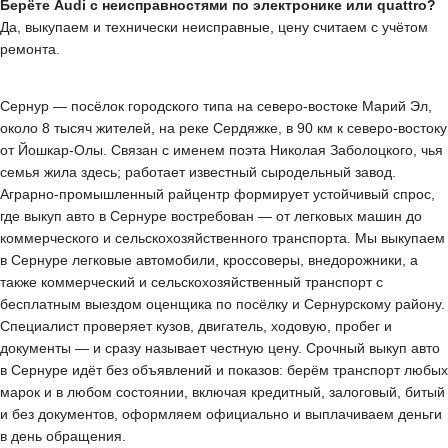
Берёте Audi с неисправностями по электронике или quattro?
Да, выкупаем и технически неисправные, цену считаем с учётом
ремонта.
Сернур — посёлок городского типа на северо-востоке Марий Эл,
около 8 тысяч жителей, на реке Сердяжке, в 90 км к северо-востоку
от Йошкар-Олы. Связан с именем поэта Николая Заболоцкого, чья
семья жила здесь; работает известный сыродельный завод.
Аграрно-промышленный райцентр формирует устойчивый спрос,
где выкуп авто в Сернуре востребован — от легковых машин до
коммерческого и сельскохозяйственного транспорта. Мы выкупаем
в Сернуре легковые автомобили, кроссоверы, внедорожники, а
также коммерческий и сельскохозяйственный транспорт с
бесплатным выездом оценщика по посёлку и Сернурскому району.
Специалист проверяет кузов, двигатель, ходовую, пробег и
документы — и сразу называет честную цену. Срочный выкуп авто
в Сернуре идёт без объявлений и показов: берём транспорт любых
марок и в любом состоянии, включая кредитный, залоговый, битый
и без документов, оформляем официально и выплачиваем деньги
в день обращения.