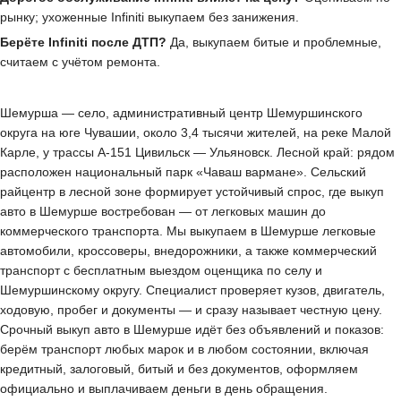
рынку; ухоженные Infiniti выкупаем без занижения.
Берёте Infiniti после ДТП?
Да, выкупаем битые и проблемные,
считаем с учётом ремонта.
Шемурша — село, административный центр Шемуршинского
округа на юге Чувашии, около 3,4 тысячи жителей, на реке Малой
Карле, у трассы А-151 Цивильск — Ульяновск. Лесной край: рядом
расположен национальный парк «Чаваш вармане». Сельский
райцентр в лесной зоне формирует устойчивый спрос, где выкуп
авто в Шемурше востребован — от легковых машин до
коммерческого транспорта. Мы выкупаем в Шемурше легковые
автомобили, кроссоверы, внедорожники, а также коммерческий
транспорт с бесплатным выездом оценщика по селу и
Шемуршинскому округу. Специалист проверяет кузов, двигатель,
ходовую, пробег и документы — и сразу называет честную цену.
Срочный выкуп авто в Шемурше идёт без объявлений и показов:
берём транспорт любых марок и в любом состоянии, включая
кредитный, залоговый, битый и без документов, оформляем
официально и выплачиваем деньги в день обращения.