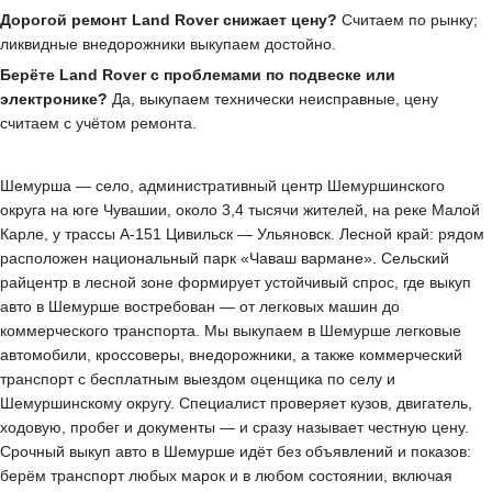
Дорогой ремонт Land Rover снижает цену?
Считаем по рынку;
ликвидные внедорожники выкупаем достойно.
Берёте Land Rover с проблемами по подвеске или
электронике?
Да, выкупаем технически неисправные, цену
считаем с учётом ремонта.
Шемурша — село, административный центр Шемуршинского
округа на юге Чувашии, около 3,4 тысячи жителей, на реке Малой
Карле, у трассы А-151 Цивильск — Ульяновск. Лесной край: рядом
расположен национальный парк «Чаваш вармане». Сельский
райцентр в лесной зоне формирует устойчивый спрос, где выкуп
авто в Шемурше востребован — от легковых машин до
коммерческого транспорта. Мы выкупаем в Шемурше легковые
автомобили, кроссоверы, внедорожники, а также коммерческий
транспорт с бесплатным выездом оценщика по селу и
Шемуршинскому округу. Специалист проверяет кузов, двигатель,
ходовую, пробег и документы — и сразу называет честную цену.
Срочный выкуп авто в Шемурше идёт без объявлений и показов:
берём транспорт любых марок и в любом состоянии, включая