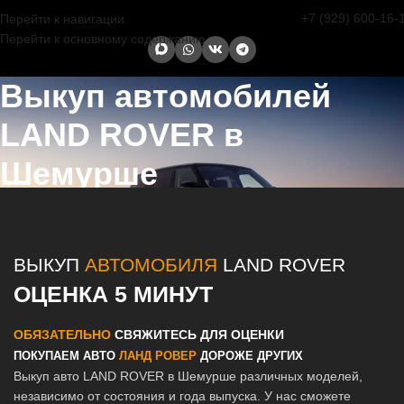
+7 (929) 600-16-
Перейти к навигации
Перейти к основному содержанию
Выкуп автомобилей
LAND ROVER в
Шемурше
Главная страница
/
Шемурша
/
Выкуп автомобилей LAND ROVER в
Казани и Татарстане
ВЫКУП
АВТОМОБИЛЯ
LAND ROVER
ОЦЕНКА 5 МИНУТ
ОБЯЗАТЕЛЬНО
СВЯЖИТЕСЬ ДЛЯ ОЦЕНКИ
ПОКУПАЕМ АВТО
ЛАНД РОВЕР
ДОРОЖЕ ДРУГИХ
Выкуп авто LAND ROVER в Шемурше различных моделей,
независимо от состояния и года выпуска. У нас сможете