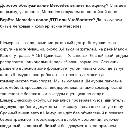
Дорогое обслуживание Mercedes влияет на оценку?
Считаем
по рынку; ухоженные Mercedes выкупаем по достойной цене.
Берёте Mercedes после ДТП или Vito/Sprinter?
Да, выкупаем
битые легковые и коммерческие Mercedes.
Шемурша — село, административный центр Шемуршинского
округа на юге Чувашии, около 3,4 тысячи жителей, на реке Малой
Карле, у трассы А-151 Цивильск — Ульяновск. Лесной край: рядом
расположен национальный парк «Чаваш вармане». Сельский
райцентр в лесной зоне формирует устойчивый спрос, где выкуп
авто в Шемурше востребован — от легковых машин до
коммерческого транспорта. Мы выкупаем в Шемурше легковые
автомобили, кроссоверы, внедорожники, а также коммерческий
транспорт с бесплатным выездом оценщика по селу и
Шемуршинскому округу. Специалист проверяет кузов, двигатель,
ходовую, пробег и документы — и сразу называет честную цену.
Срочный выкуп авто в Шемурше идёт без объявлений и показов:
берём транспорт любых марок и в любом состоянии, включая
кредитный, залоговый, битый и без документов, оформляем