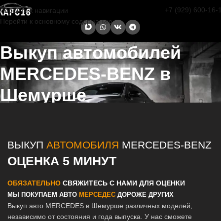
+7 (929) 600-16-
Перейти к навигации
Перейти к основному содержанию
Выкуп автомобилей
MERCEDES-BENZ в
Шемурше
Главная страница
/
Шемурша
/
Выкуп автомобилей MERCEDES-
BENZ в Казани и Татарстане
ВЫКУП
АВТОМОБИЛЯ
MERCEDES-BENZ
ОЦЕНКА 5 МИНУТ
ОБЯЗАТЕЛЬНО
СВЯЖИТЕСЬ С НАМИ ДЛЯ ОЦЕНКИ
МЫ ПОКУПАЕМ АВТО
МЕРСЕДЕС
ДОРОЖЕ ДРУГИХ
Выкуп авто MERCEDES в Шемурше различных моделей,
независимо от состояния и года выпуска. У нас сможете