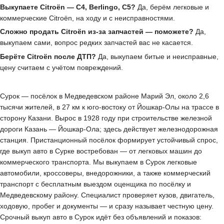
Выкупаете Citroën — C4, Berlingo, C5?
Да, берём легковые и
коммерческие Citroën, на ходу и с неисправностями.
Сложно продать Citroën из-за запчастей — поможете?
Да,
выкупаем сами, вопрос редких запчастей вас не касается.
Берёте Citroën после ДТП?
Да, выкупаем битые и неисправные,
цену считаем с учётом повреждений.
Сурок — посёлок в Медведевском районе Марий Эл, около 2,6
тысячи жителей, в 27 км к юго-востоку от Йошкар-Олы на трассе в
сторону Казани. Вырос в 1928 году при строительстве железной
дороги Казань — Йошкар-Ола; здесь действует железнодорожная
станция. Пристанционный посёлок формирует устойчивый спрос,
где выкуп авто в Сурке востребован — от легковых машин до
коммерческого транспорта. Мы выкупаем в Сурок легковые
автомобили, кроссоверы, внедорожники, а также коммерческий
транспорт с бесплатным выездом оценщика по посёлку и
Медведевскому району. Специалист проверяет кузов, двигатель,
ходовую, пробег и документы — и сразу называет честную цену.
Срочный выкуп авто в Сурок идёт без объявлений и показов: