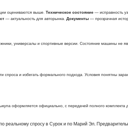
ции оцениваются выше.
Техническое состояние
— исправность узл
ст
— актуальность для авторынка.
Документы
— прозрачная истор
ожники, универсалы и спортивные версии. Состояние машины не я
и спроса и избегать формального подхода. Условия понятны заран
выкупа оформляется официально, с передачей полного комплекта 
по реальному спросу в Сурок и по Марий Эл. Предварител