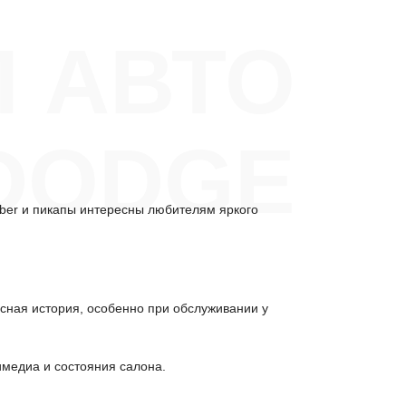
П АВТО
DODGE
iber и пикапы интересны любителям яркого
исная история, особенно при обслуживании у
имедиа и состояния салона.