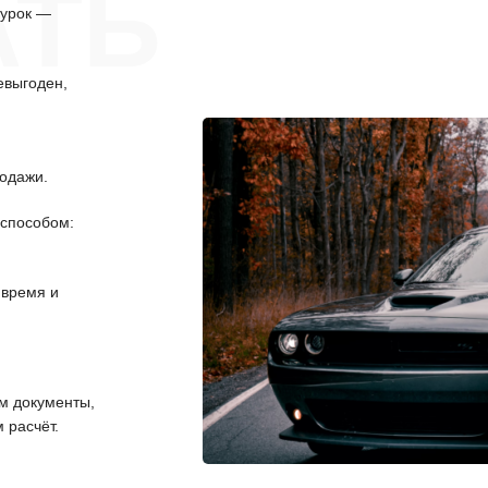
АТЬ
Сурок —
евыгоден,
одажи.
способом:
 время и
 документы,
 расчёт.