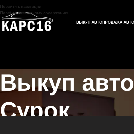
Перейти к навигации
Перейти к основному содержанию
ВЫКУП АВТО
ПРОДАЖА АВТ
Выкуп авт
Сурок
Главная страница
/
Сурок
/
Выкуп автомобилей DODGE в Казани и 