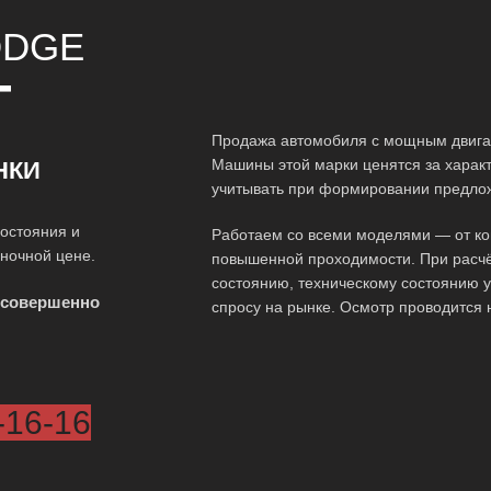
DGE
Т
Продажа автомобиля с мощным двигат
Машины этой марки ценятся за характ
НКИ
учитывать при формировании предло
остояния и
Работаем со всеми моделями — от ко
ыночной цене.
повышенной проходимости. При расчё
состоянию, техническому состоянию у
 совершенно
спросу на рынке. Осмотр проводится 
-16-16