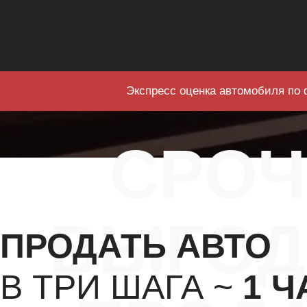
Экспресс оценка автомобиля по 
СРО
ВЫГОД
ПРОДАТЬ АВТО
В ТРИ ШАГА ~
1 Ч