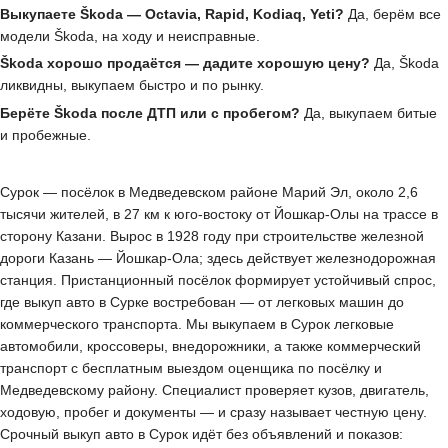
Выкупаете Škoda — Octavia, Rapid, Kodiaq, Yeti?
Да, берём все
модели Škoda, на ходу и неисправные.
Škoda хорошо продаётся — дадите хорошую цену?
Да, Škoda
ликвидны, выкупаем быстро и по рынку.
Берёте Škoda после ДТП или с пробегом?
Да, выкупаем битые
и пробежные.
Сурок — посёлок в Медведевском районе Марий Эл, около 2,6
тысячи жителей, в 27 км к юго-востоку от Йошкар-Олы на трассе в
сторону Казани. Вырос в 1928 году при строительстве железной
дороги Казань — Йошкар-Ола; здесь действует железнодорожная
станция. Пристанционный посёлок формирует устойчивый спрос,
где выкуп авто в Сурке востребован — от легковых машин до
коммерческого транспорта. Мы выкупаем в Сурок легковые
автомобили, кроссоверы, внедорожники, а также коммерческий
транспорт с бесплатным выездом оценщика по посёлку и
Медведевскому району. Специалист проверяет кузов, двигатель,
ходовую, пробег и документы — и сразу называет честную цену.
Срочный выкуп авто в Сурок идёт без объявлений и показов: