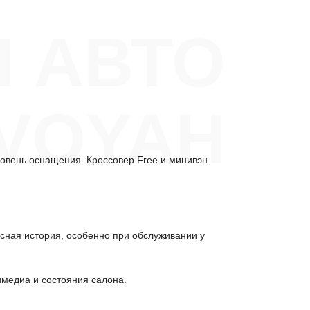
П АВТО
VOYAH
ровень оснащения. Кроссовер Free и минивэн
исная история, особенно при обслуживании у
имедиа и состояния салона.