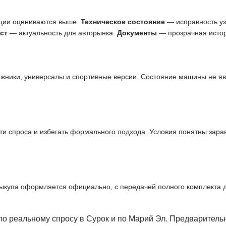
ции оцениваются выше.
Техническое состояние
— исправность узл
ст
— актуальность для авторынка.
Документы
— прозрачная истор
ожники, универсалы и спортивные версии. Состояние машины не я
и спроса и избегать формального подхода. Условия понятны заран
выкупа оформляется официально, с передачей полного комплекта 
по реальному спросу в Сурок и по Марий Эл. Предварител