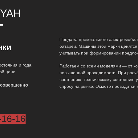
YAH
Т
Продажа премиального электромобиля
батареи. Машины этой марки ценятся 
НКИ
учитывать при формировании предло
остояния и года
Работаем со всеми моделями — от ко
ой цене.
повышенной проходимости. При расчё
состоянию, техническому состоянию у
 совершенно
спросу на рынке. Осмотр проводится 
-16-16