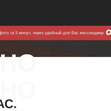
фото за 5 минут, через удобный для Вас мессенджер
ЧНО
НО
АС.