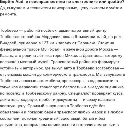
Берёте Audi с неисправностями по электронике или quattro?
Да, выкупаем и технически неисправные, цену считаем с учётом
ремонта.
Торбеево — рабочий посёлок, административный центр
Торбеевского района Мордовии, около 9 тысяч жителей, на реке
Виндрей, примерно в 127 км к западу от Саранска. Стоит на
федеральной трассе М5 «Урал» и железной дороге Москва —
Казань; это родина лётчика-героя Михаила Девятаева, которому
посвящён местный музей. Транспортный райцентр формирует
устойчивый авторынок, где выкуп авто в Торбеево востребован —
от легковых машин до коммерческого транспорта. Мы выкупаем в
Торбеево легковые автомобили, кроссоверы, внедорожники, а
также коммерческий транспорт с бесплатным выездом оценщика
по посёлку и Торбеевскому району. Специалист проверяет кузов,
двигатель, ходовую, пробег и документы — и сразу называет
честную цену. Срочный выкуп авто в Торбеево идёт без
объявлений и показов: берём транспорт любых марок и в любом
состоянии, включая кредитный, залоговый, битый и без
документов, оформляем официально и выплачиваем деньги в