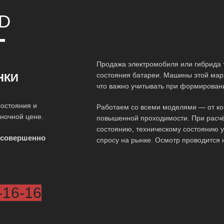
D
Т
Продажа электромобиля или гибрида 
состояния батареи. Машины этой марк
НКИ
что важно учитывать при формирован
состояния и
Работаем со всеми моделями — от ко
ыночной цене.
повышенной проходимости. При расчё
состоянию, техническому состоянию у
 совершенно
спросу на рынке. Осмотр проводится 
-16-16