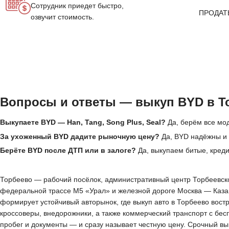
Сотрудник приедет быстро,
ПРОДАТ
озвучит стоимость.
Вопросы и ответы — выкуп BYD в Т
Выкупаете BYD — Han, Tang, Song Plus, Seal?
Да, берём все мод
За ухоженный BYD дадите рыночную цену?
Да, BYD надёжны и 
Берёте BYD после ДТП или в залоге?
Да, выкупаем битые, кред
Торбеево — рабочий посёлок, административный центр Торбеевског
федеральной трассе М5 «Урал» и железной дороге Москва — Казан
формирует устойчивый авторынок, где выкуп авто в Торбеево вос
кроссоверы, внедорожники, а также коммерческий транспорт с бес
пробег и документы — и сразу называет честную цену. Срочный вы