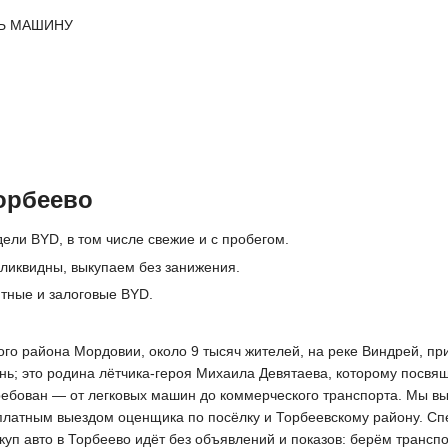
Ь МАШИНУ
орбеево
ели BYD, в том числе свежие и с пробегом.
ликвидны, выкупаем без занижения.
итные и залоговые BYD.
о района Мордовии, около 9 тысяч жителей, на реке Виндрей, прим
ь; это родина лётчика-героя Михаила Девятаева, которому посвя
требован — от легковых машин до коммерческого транспорта. Мы в
платным выездом оценщика по посёлку и Торбеевскому району. Спе
куп авто в Торбеево идёт без объявлений и показов: берём трансп