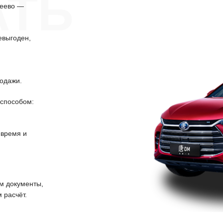
АТЬ
беево —
евыгоден,
одажи.
способом:
 время и
 документы,
 расчёт.