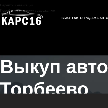
Перейти к навигации
Перейти к основному содержанию
ВЫКУП АВТО
ПРОДАЖА АВТ
Выкуп авт
Торбеево
Главная страница
/
Торбеево
/
Выкуп автомобилей BYD в Казани и 