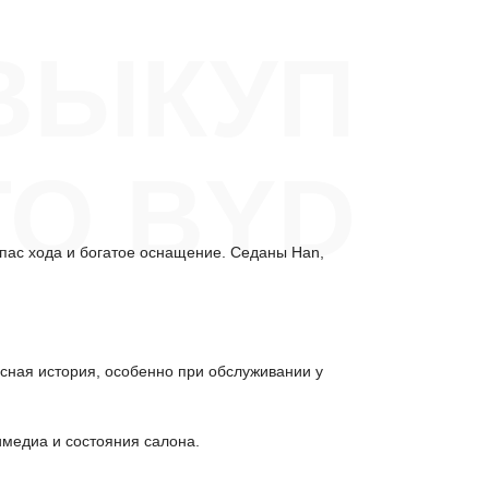
ВЫКУП
ТО BYD
апас хода и богатое оснащение. Седаны Han,
исная история, особенно при обслуживании у
имедиа и состояния салона.