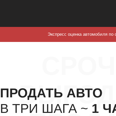
Экспресс оценка автомобиля по 
СРО
ВЫГОД
ПРОДАТЬ АВТО
В ТРИ ШАГА ~
1 Ч