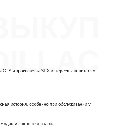
ВЫКУП
DILLAC
ны CTS и кроссоверы SRX интересны ценителям
исная история, особенно при обслуживании у
имедиа и состояния салона.