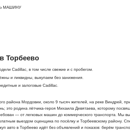
Ь МАШИНУ
 в Торбеево
дели Cadillac, в том числе свежие и с пробегом.
дёжны и ликвидны, выкупаем без занижения.
едитные и залоговые Cadillac.
о района Мордовии, около 9 тысяч жителей, на реке Виндрей, прим
ь; это родина лётчика-героя Михаила Девятаева, которому посвя
требован — от легковых машин до коммерческого транспорта. Мы в
платным выездом оценщика по посёлку и Торбеевскому району. Спе
куп авто в Торбеево идёт без объявлений и показов: берём трансп