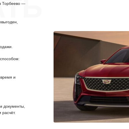
АТЬ
в Торбеево —
евыгоден,
одажи.
способом:
 время и
 документы,
 расчёт.