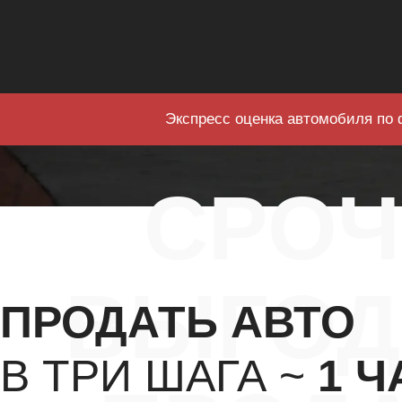
Экспресс оценка автомобиля по 
СРО
ВЫГОД
ПРОДАТЬ АВТО
В ТРИ ШАГА ~
1 Ч