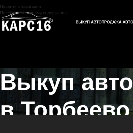
Перейти к навигации
Перейти к основному содержанию
ВЫКУП АВТО
ПРОДАЖА АВТ
Выкуп авт
в Торбеево
Главная страница
/
Торбеево
/
Выкуп автомобилей CADILLAC в Каз