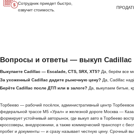
Сотрудник приедет быстро,
ПРОДАТ
озвучит стоимость.
Вопросы и ответы — выкуп Cadillac
Выкупаете Cadillac — Escalade, CTS, SRX, XT5?
Да, берём все мо
За ухоженный Cadillac дадите рыночную цену?
Да, Cadillac на
Берёте Cadillac после ДТП или в залоге?
Да, выкупаем битые, кр
Торбеево — рабочий посёлок, административный центр Торбеевског
федеральной трассе М5 «Урал» и железной дороге Москва — Казан
формирует устойчивый авторынок, где выкуп авто в Торбеево вос
кроссоверы, внедорожники, а также коммерческий транспорт с бес
пробег и документы — и сразу называет честную цену. Срочный вы