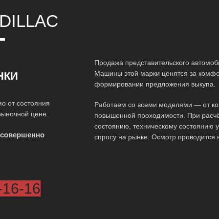
DILLAC
Т
Продажа представительского автомоби
Машины этой марки ценятся за комфор
НКИ
формировании предложения выкупа.
о от состояния
Работаем со всеми моделями — от ко
рыночной цене.
повышенной проходимости. При расчё
состоянию, техническому состоянию у
 совершенно
спросу на рынке. Осмотр проводится 
-16-16