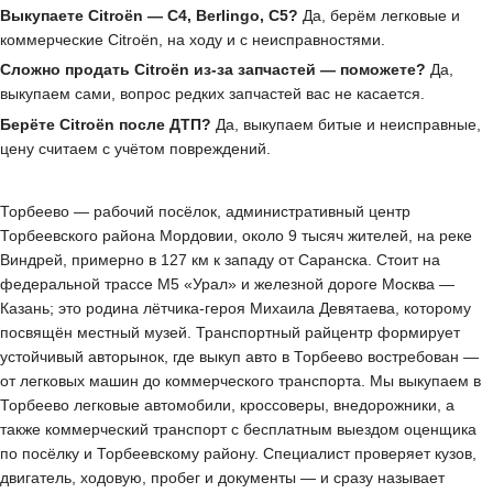
Выкупаете Citroën — C4, Berlingo, C5?
Да, берём легковые и
коммерческие Citroën, на ходу и с неисправностями.
Сложно продать Citroën из-за запчастей — поможете?
Да,
выкупаем сами, вопрос редких запчастей вас не касается.
Берёте Citroën после ДТП?
Да, выкупаем битые и неисправные,
цену считаем с учётом повреждений.
Торбеево — рабочий посёлок, административный центр
Торбеевского района Мордовии, около 9 тысяч жителей, на реке
Виндрей, примерно в 127 км к западу от Саранска. Стоит на
федеральной трассе М5 «Урал» и железной дороге Москва —
Казань; это родина лётчика-героя Михаила Девятаева, которому
посвящён местный музей. Транспортный райцентр формирует
устойчивый авторынок, где выкуп авто в Торбеево востребован —
от легковых машин до коммерческого транспорта. Мы выкупаем в
Торбеево легковые автомобили, кроссоверы, внедорожники, а
также коммерческий транспорт с бесплатным выездом оценщика
по посёлку и Торбеевскому району. Специалист проверяет кузов,
двигатель, ходовую, пробег и документы — и сразу называет