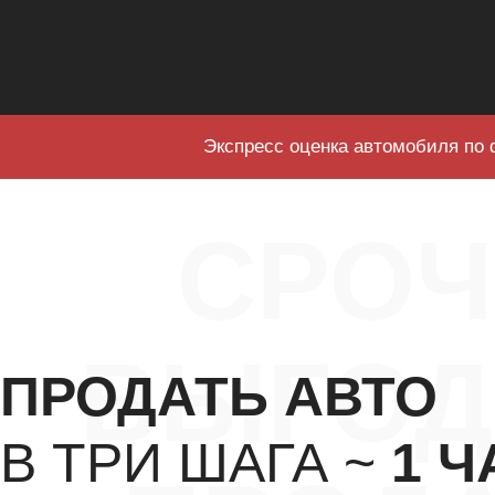
Экспресс оценка автомобиля по 
СРО
ВЫГОД
ПРОДАТЬ АВТО
В ТРИ ШАГА ~
1 Ч