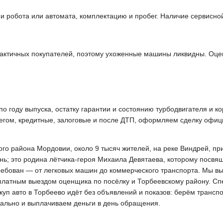
 и робота или автомата, комплектацию и пробег. Наличие сервисно
актичных покупателей, поэтому ухоженные машины ликвидны. Оце
 году выпуска, остатку гарантии и состоянию турбодвигателя и ко
бегом, кредитные, залоговые и после ДТП, оформляем сделку офиц
о района Мордовии, около 9 тысяч жителей, на реке Виндрей, прим
ь; это родина лётчика-героя Михаила Девятаева, которому посвя
требован — от легковых машин до коммерческого транспорта. Мы в
платным выездом оценщика по посёлку и Торбеевскому району. Спе
куп авто в Торбеево идёт без объявлений и показов: берём трансп
ально и выплачиваем деньги в день обращения.