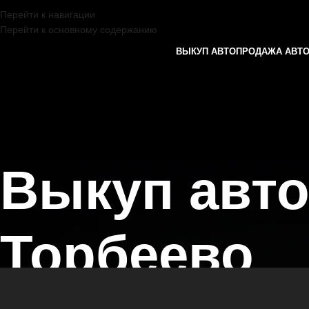
Перейти к навигации
Перейти к основному содержанию
ВЫКУП АВТО
ПРОДАЖА АВТ
Выкуп авт
Торбеево
Главная страница
/
Торбеево
/
Выкуп автомобилей FAW в Казани и