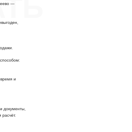
АТЬ
беево —
евыгоден,
одажи.
способом:
 время и
 документы,
 расчёт.