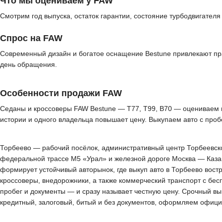
Что мы оцениваем у FAW
Смотрим год выпуска, остаток гарантии, состояние турбодвигателя
Спрос на FAW
Современный дизайн и богатое оснащение Bestune привлекают пр
день обращения.
Особенности продажи FAW
Седаны и кроссоверы FAW Bestune — T77, T99, B70 — оцениваем по
истории и одного владельца повышает цену. Выкупаем авто с про
Торбеево — рабочий посёлок, административный центр Торбеевског
федеральной трассе М5 «Урал» и железной дороге Москва — Казан
формирует устойчивый авторынок, где выкуп авто в Торбеево вос
кроссоверы, внедорожники, а также коммерческий транспорт с бес
пробег и документы — и сразу называет честную цену. Срочный вы
кредитный, залоговый, битый и без документов, оформляем офици