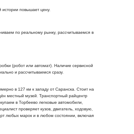
й истории повышает цену.
ниваем по реальному рынку, рассчитываемся в
робки (робот или автомат). Наличие сервисной
иально и рассчитываемся сразу.
ерно в 127 км к западу от Саранска. Стоит на
щён местный музей. Транспортный райцентр
ыкупаем в Торбеево легковые автомобили,
циалист проверяет кузов, двигатель, ходовую,
орт любых марок и в любом состоянии, включая