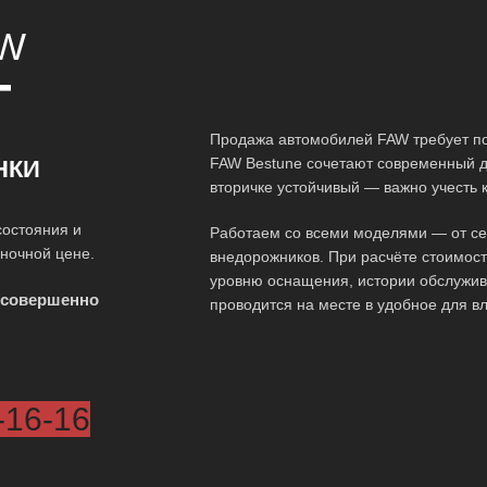
W
Т
Продажа автомобилей FAW требует по
FAW Bestune сочетают современный д
НКИ
вторичке устойчивый — важно учесть 
состояния и
Работаем со всеми моделями — от сед
ыночной цене.
внедорожников. При расчёте стоимос
уровню оснащения, истории обслужив
 совершенно
проводится на месте в удобное для в
-16-16