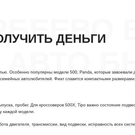
РБЕЕВО 
ОЛУЧИТЬ ДЕНЬГИ
АВТО Б
стью. Особенно популярны модели 500, Panda, которые завоевали 
у семейных автолюбителей. Фиат славится компактными размерами
ыпуска, пробег. Для кроссоверов 500X, Tipo важно состояние подв
у каждой модели.
бота двигателя, трансмиссии, вид подвески, исправность всех сис