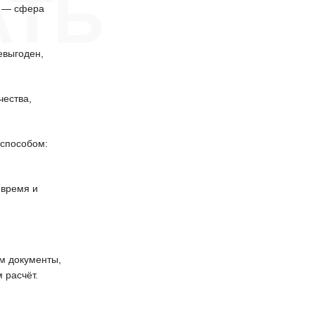
АТЬ
о — сфера
евыгоден,
чества,
способом:
 время и
 документы,
 расчёт.