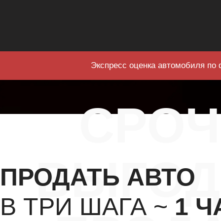
Экспресс оценка автомобиля по 
СРО
ВЫГОД
ПРОДАТЬ АВТО
В ТРИ ШАГА ~
1 Ч