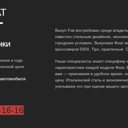
AT
Т
Выкуп Fiat востребован среди владел
известен стильным дизайном, эконом
городских условиях. Выкупаем Фиат в
НКИ
кроссоверов 500X, Tipo, практичные D
яния и года
Наши специалисты знают специфику и
ыночной цене.
характеристики каждой модели Фиат. 
вам — приезжаем в удобное время, 
 автомобиля
цену. Итальянский стиль и экономич
учитываем это при оценке вашего авто
-16-16