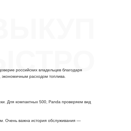
ВЫКУП
ЫСТРО
доверие российских владельцев благодаря
, экономичным расходом топлива.
ески. Для компактных 500, Panda проверяем вид
тем. Очень важна история обслуживания —