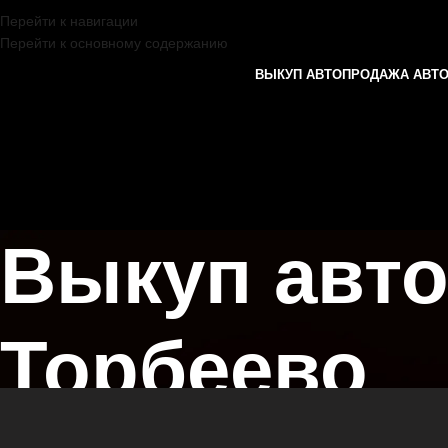
Перейти к навигации
Перейти к основному содержанию
ВЫКУП АВТО
ПРОДАЖА АВТ
Выкуп авто
Торбеево
Главная страница
/
Торбеево
/
Выкуп автомобилей FIAT в Казани и