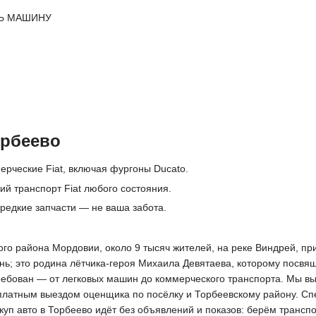
Ь МАШИНУ
орбеево
ерческие Fiat, включая фургоны Ducato.
й транспорт Fiat любого состояния.
редкие запчасти — не ваша забота.
о района Мордовии, около 9 тысяч жителей, на реке Виндрей, прим
ь; это родина лётчика-героя Михаила Девятаева, которому посвя
требован — от легковых машин до коммерческого транспорта. Мы в
платным выездом оценщика по посёлку и Торбеевскому району. Спе
куп авто в Торбеево идёт без объявлений и показов: берём трансп