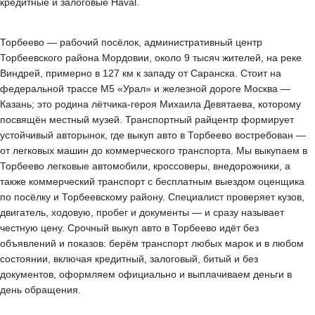
кредитные и залоговые Haval.
Торбеево — рабочий посёлок, административный центр
Торбеевского района Мордовии, около 9 тысяч жителей, на реке
Виндрей, примерно в 127 км к западу от Саранска. Стоит на
федеральной трассе М5 «Урал» и железной дороге Москва —
Казань; это родина лётчика-героя Михаила Девятаева, которому
посвящён местный музей. Транспортный райцентр формирует
устойчивый авторынок, где выкуп авто в Торбеево востребован —
от легковых машин до коммерческого транспорта. Мы выкупаем в
Торбеево легковые автомобили, кроссоверы, внедорожники, а
также коммерческий транспорт с бесплатным выездом оценщика
по посёлку и Торбеевскому району. Специалист проверяет кузов,
двигатель, ходовую, пробег и документы — и сразу называет
честную цену. Срочный выкуп авто в Торбеево идёт без
объявлений и показов: берём транспорт любых марок и в любом
состоянии, включая кредитный, залоговый, битый и без
документов, оформляем официально и выплачиваем деньги в
день обращения.