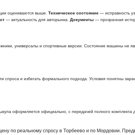
ции оцениваются выше.
Техническое состояние
— исправность узл
ст
— актуальность для авторынка.
Документы
— прозрачная истор
ожники, универсалы и спортивные версии. Состояние машины не я
и спроса и избегать формального подхода. Условия понятны заран
выкупа оформляется официально, с передачей полного комплекта 
ену по реальному спросу в Торбеево и по Мордовии. Пре