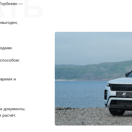
АТЬ
 Торбеево —
евыгоден,
одажи.
способом:
 время и
 документы,
 расчёт.