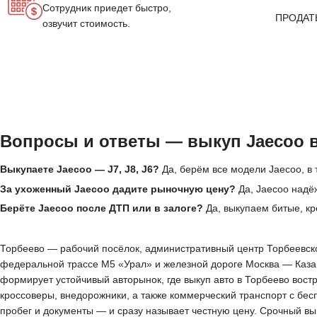
Сотрудник приедет быстро,
ПРОДАТ
озвучит стоимость.
Вопросы и ответы — выкуп Jaecoo 
Выкупаете Jaecoo — J7, J8, J6?
Да, берём все модели Jaecoo, в 
За ухоженный Jaecoo дадите рыночную цену?
Да, Jaecoo надё
Берёте Jaecoo после ДТП или в залоге?
Да, выкупаем битые, кр
Торбеево — рабочий посёлок, административный центр Торбеевског
федеральной трассе М5 «Урал» и железной дороге Москва — Казан
формирует устойчивый авторынок, где выкуп авто в Торбеево вос
кроссоверы, внедорожники, а также коммерческий транспорт с бес
пробег и документы — и сразу называет честную цену. Срочный вы