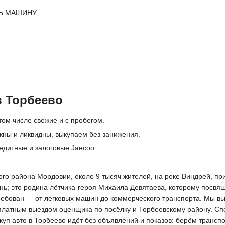
Ь МАШИНУ
в Торбеево
том числе свежие и с пробегом.
жны и ликвидны, выкупаем без занижения.
едитные и залоговые Jaecoo.
о района Мордовии, около 9 тысяч жителей, на реке Виндрей, прим
ь; это родина лётчика-героя Михаила Девятаева, которому посвя
требован — от легковых машин до коммерческого транспорта. Мы в
платным выездом оценщика по посёлку и Торбеевскому району. Спе
куп авто в Торбеево идёт без объявлений и показов: берём трансп