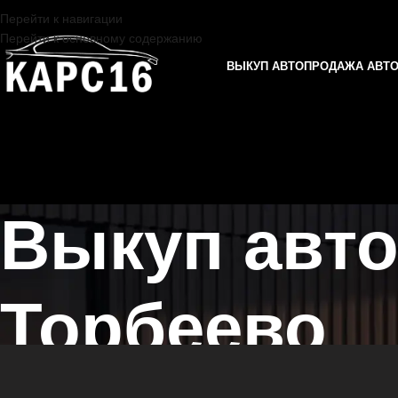
Перейти к навигации
Перейти к основному содержанию
ВЫКУП АВТО
ПРОДАЖА АВТ
Выкуп авт
Торбеево
Главная страница
/
Торбеево
/
Выкуп автомобилей JAECOO в Казан