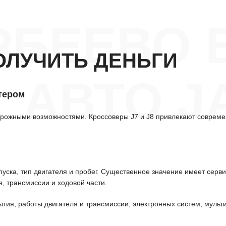
РБЕЕВО 
ОЛУЧИТЬ ДЕНЬГИ
АВТО J
тером
орожными возможностями. Кроссоверы J7 и J8 привлекают соврем
уска, тип двигателя и пробег. Существенное значение имеет серв
, трансмиссии и ходовой части.
ытия, работы двигателя и трансмиссии, электронных систем, мульт