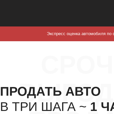
Экспресс оценка автомобиля по 
СРО
ВЫГОД
ПРОДАТЬ АВТО
В ТРИ ШАГА ~
1 Ч