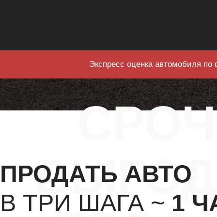
Экспресс оценка автомобиля по 
СРО
ВЫГОД
ПРОДАТЬ АВТО
В ТРИ ШАГА ~
1 Ч