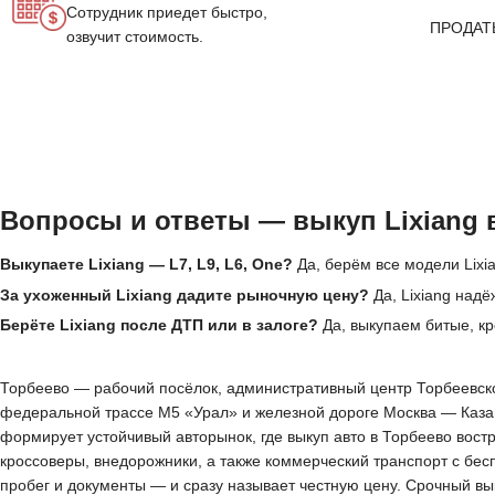
Сотрудник приедет быстро,
ПРОДАТ
озвучит стоимость.
Вопросы и ответы — выкуп Lixiang 
Выкупаете Lixiang — L7, L9, L6, One?
Да, берём все модели Lixia
За ухоженный Lixiang дадите рыночную цену?
Да, Lixiang над
Берёте Lixiang после ДТП или в залоге?
Да, выкупаем битые, кр
Торбеево — рабочий посёлок, административный центр Торбеевског
федеральной трассе М5 «Урал» и железной дороге Москва — Казан
формирует устойчивый авторынок, где выкуп авто в Торбеево вос
кроссоверы, внедорожники, а также коммерческий транспорт с бес
пробег и документы — и сразу называет честную цену. Срочный вы