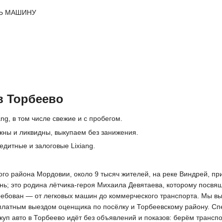
Ь МАШИНУ
в Торбеево
ng, в том числе свежие и с пробегом.
ёжны и ликвидны, выкупаем без занижения.
едитные и залоговые Lixiang.
о района Мордовии, около 9 тысяч жителей, на реке Виндрей, прим
ь; это родина лётчика-героя Михаила Девятаева, которому посвя
требован — от легковых машин до коммерческого транспорта. Мы в
платным выездом оценщика по посёлку и Торбеевскому району. Спе
куп авто в Торбеево идёт без объявлений и показов: берём трансп