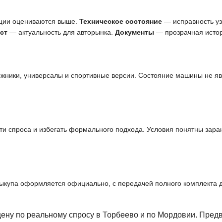
ции оцениваются выше.
Техническое состояние
— исправность узл
ст
— актуальность для авторынка.
Документы
— прозрачная истор
ожники, универсалы и спортивные версии. Состояние машины не я
и спроса и избегать формального подхода. Условия понятны заран
выкупа оформляется официально, с передачей полного комплекта 
ену по реальному спросу в Торбеево и по Мордовии. Пред