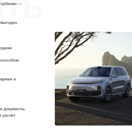
АТЬ
 Торбеево —
евыгоден,
одажи.
способом:
 время и
 документы,
 расчёт.