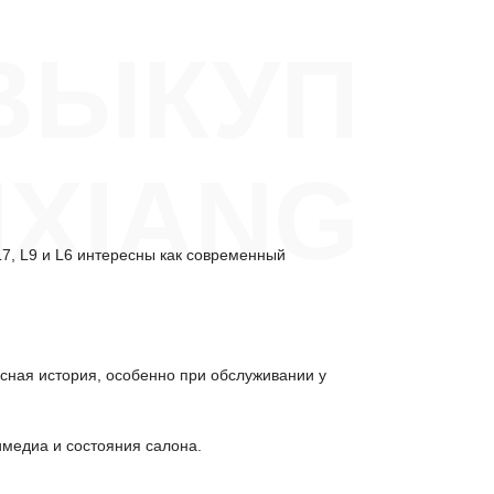
ВЫКУП
IXIANG
7, L9 и L6 интересны как современный
исная история, особенно при обслуживании у
имедиа и состояния салона.