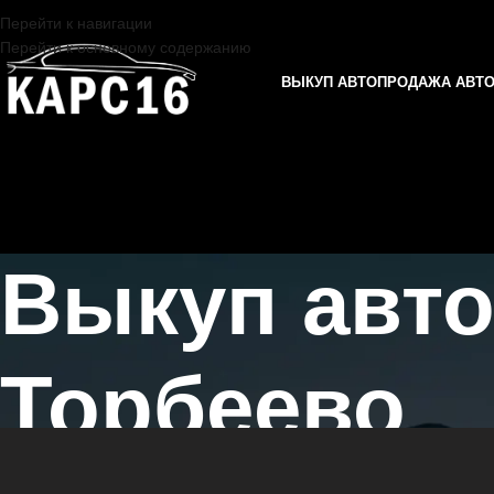
Перейти к навигации
Перейти к основному содержанию
ВЫКУП АВТО
ПРОДАЖА АВТ
Выкуп авто
Торбеево
Главная страница
/
Торбеево
/
Выкуп автомобилей LIXIANG в Казан