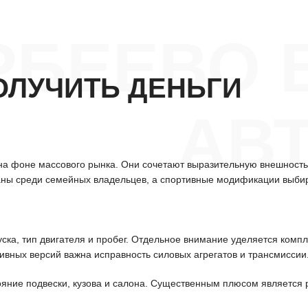
РБЕЕВО 
ОЛУЧИТЬ ДЕНЬГИ
АВТ
а фоне массового рынка. Они сочетают выразительную внешность 
ваны среди семейных владельцев, а спортивные модификации выбира
уска, тип двигателя и пробег. Отдельное внимание уделяется ком
тивных версий важна исправность силовых агрегатов и трансмиссии
ояние подвески, кузова и салона. Существенным плюсом является 