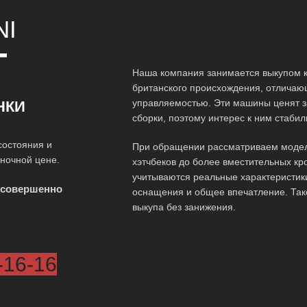
NI
Т
Наша компания занимается выкупом к
британского происхождения, отличаю
управляемостью. Эти машины ценят з
НКИ
сборки, поэтому интерес к ним стаби
состояния и
При обращении рассматриваем модел
ыночной цене.
хэтчбеков до более вместительных кр
учитываются реальные характеристики
 совершенно
оснащения и общее впечатление. Так
выкупа без занижения.
-16-16