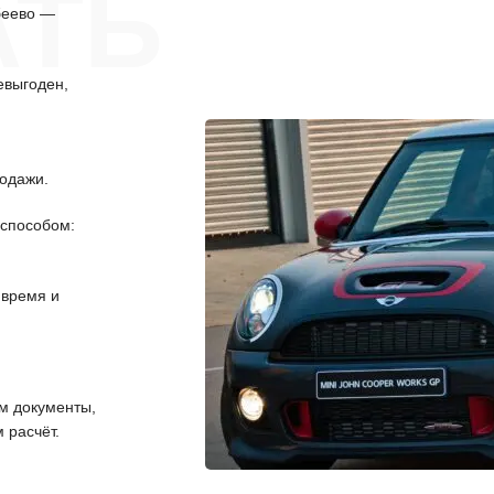
АТЬ
беево —
евыгоден,
одажи.
способом:
 время и
 документы,
 расчёт.