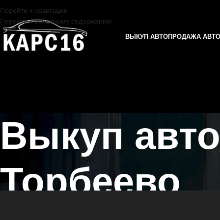
Перейти к навигации
Перейти к основному содержанию
ВЫКУП АВТО
ПРОДАЖА АВТ
Выкуп авто
Торбеево
Главная страница
/
Торбеево
/
Выкуп автомобилей MINI в Казани и