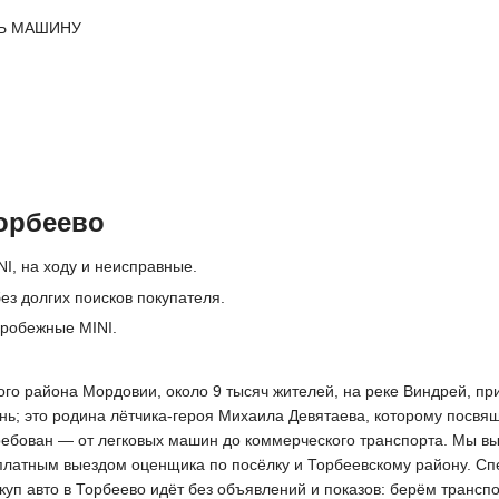
Ь МАШИНУ
орбеево
I, на ходу и неисправные.
ез долгих поисков покупателя.
пробежные MINI.
о района Мордовии, около 9 тысяч жителей, на реке Виндрей, прим
ь; это родина лётчика-героя Михаила Девятаева, которому посвя
требован — от легковых машин до коммерческого транспорта. Мы в
платным выездом оценщика по посёлку и Торбеевскому району. Спе
куп авто в Торбеево идёт без объявлений и показов: берём трансп