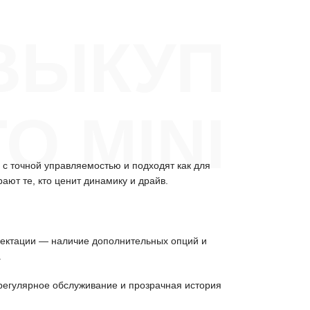
ВЫКУП
О MINI
с точной управляемостью и подходят как для
ют те, кто ценит динамику и драйв.
плектации — наличие дополнительных опций и
.
регулярное обслуживание и прозрачная история