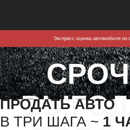
Экспресс оценка автомобиля по 
СРО
ВЫГОД
ПРОДАТЬ АВТО
В ТРИ ШАГА ~
1 Ч