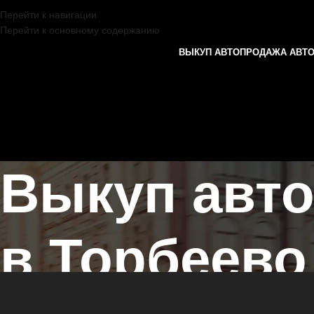
Перейти к навигации
Перейти к основному содержанию
ВЫКУП АВТО
ПРОДАЖА АВТ
Выкуп авт
в Торбеево
Главная страница
/
Торбеево
/
Выкуп автомобилей МОСКВИЧ в Каз