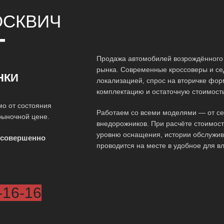
СКВИЧ
Т
Продажа автомобилей возрождённого 
рынка. Современные кроссоверы и се
НКИ
локализацией, спрос на вторичке фо
комплектацию и остаточную стоимость
о от состояния
Работаем со всеми моделями — от сед
рыночной цене.
внедорожников. При расчёте стоимос
уровню оснащения, истории обслужив
 совершенно
проводится на месте в удобное для в
-16-16