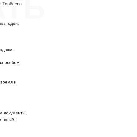
АТЬ
в Торбеево
евыгоден,
одажи.
способом:
 время и
 документы,
 расчёт.