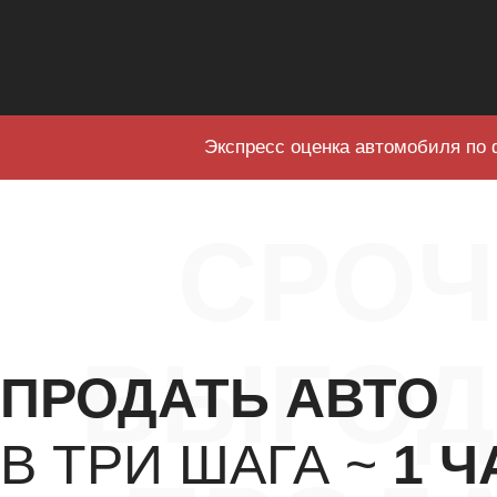
Экспресс оценка автомобиля по 
СРО
ВЫГОД
ПРОДАТЬ АВТО
В ТРИ ШАГА ~
1 Ч