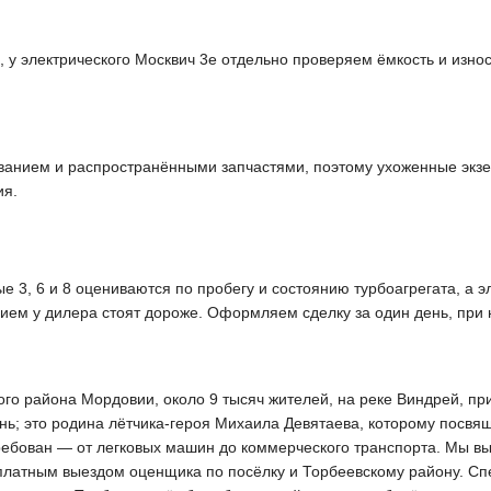
 у электрического Москвич 3е отдельно проверяем ёмкость и износ
ванием и распространёнными запчастями, поэтому ухоженные экз
ия.
 3, 6 и 8 оцениваются по пробегу и состоянию турбоагрегата, а э
ием у дилера стоят дороже. Оформляем сделку за один день, при
о района Мордовии, около 9 тысяч жителей, на реке Виндрей, прим
ь; это родина лётчика-героя Михаила Девятаева, которому посвя
требован — от легковых машин до коммерческого транспорта. Мы в
платным выездом оценщика по посёлку и Торбеевскому району. Спе