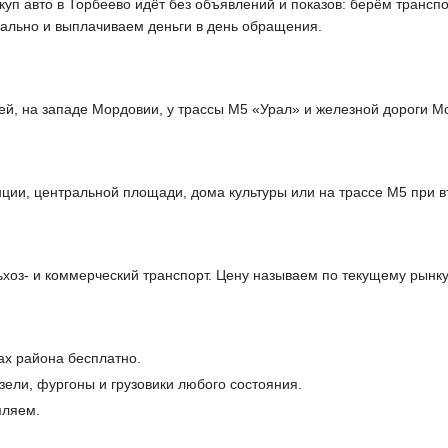
куп авто в Торбеево идёт без объявлений и показов: берём трансп
ально и выплачиваем деньги в день обращения.
ей, на западе Мордовии, у трассы М5 «Урал» и железной дороги М
ции, центральной площади, дома культуры или на трассе М5 при в
оз- и коммерческий транспорт. Цену называем по текущему рынку
ах района бесплатно.
ели, фургоны и грузовики любого состояния.
мляем.