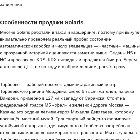
занижения.
Особенности продажи Solaris
Многие Solaris работали в такси и каршеринге, поэтому при выкупе
внимательно проверяем реальный пробег, состояние
автоматической коробки и число владельцев — «частные» машины
с прозрачной историей оцениваются заметно выше. Седаны HS и
HC и кроссоверы KRS, KRX ликвидны и продаются быстро. Берём
авто после ДТП, не на ходу и с обременением, расчёт сразу.
Торбеево — рабочий посёлок, административный центр
Торбеевского района Мордовии, около 9 тысяч жителей, на реке
Виндрей, примерно в 127 км к западу от Саранска. Стоит на
федеральной трассе М5 «Урал» и железной дороге Москва —
Казань; это родина лётчика-героя Михаила Девятаева, которому
посвящён местный музей. Транспортный райцентр формирует
устойчивый авторынок, где выкуп авто в Торбеево востребован —
от легковых машин до коммерческого транспорта. Мы выкупаем в
Торбеево легковые автомобили, кроссоверы, внедорожники, а