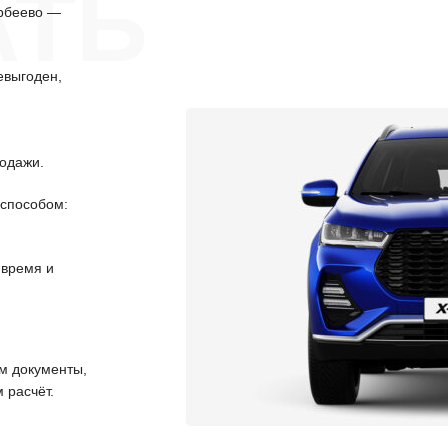
АТЬ
орбеево —
евыгоден,
одажи.
способом:
 время и
 документы,
 расчёт.