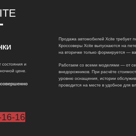
ITE
Т
Продажа автомобилей Xcite требует п
Кроссоверы Xcite выпускаются на пет
НКИ
на вторичке только формируется — ва
т состояния и
Работаем со всеми моделями — от сед
ыночной цене.
внедорожников. При расчёте стоимос
уровню оснащения, истории обслужив
 совершенно
проводится на месте в удобное для в
-16-16