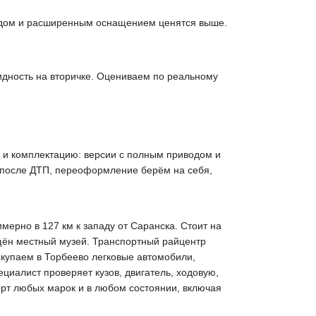
иводом и расширенным оснащением ценятся выше.
идность на вторичке. Оцениваем по реальному
ии и комплектацию: версии с полным приводом и
 после ДТП, переоформление берём на себя,
ерно в 127 км к западу от Саранска. Стоит на
щён местный музей. Транспортный райцентр
ыкупаем в Торбеево легковые автомобили,
циалист проверяет кузов, двигатель, ходовую,
орт любых марок и в любом состоянии, включая