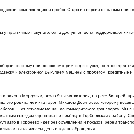
и подвески, комплектацию и пробег. Старшие версии с полным пр
 у практичных покупателей, а доступная цена поддерживает ликв
 сборки, поэтому при оценке смотрим год выпуска, остаток гарант
веску и электронику. Выкупаем машины с пробегом, кредитные и
о района Мордовии, около 9 тысяч жителей, на реке Виндрей, прим
ь; это родина лётчика-героя Михаила Девятаева, которому посвя
требован — от легковых машин до коммерческого транспорта. Мы в
платным выездом оценщика по посёлку и Торбеевскому району. Спе
куп авто в Торбеево идёт без объявлений и показов: берём трансп
ально и выплачиваем деньги в день обращения.