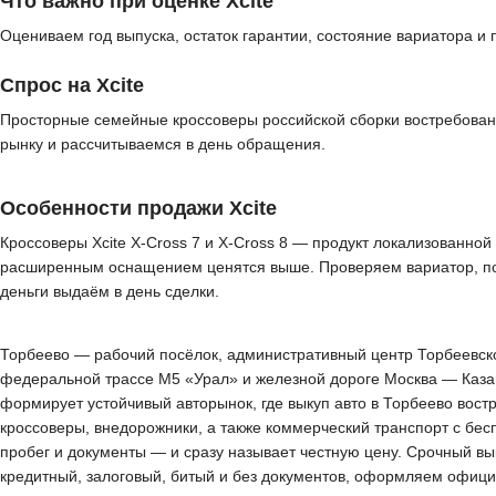
Что важно при оценке Xcite
Оцениваем год выпуска, остаток гарантии, состояние вариатора 
Спрос на Xcite
Просторные семейные кроссоверы российской сборки востребованы
рынку и рассчитываемся в день обращения.
Особенности продажи Xcite
Кроссоверы Xcite X-Cross 7 и X-Cross 8 — продукт локализованной
расширенным оснащением ценятся выше. Проверяем вариатор, под
деньги выдаём в день сделки.
Торбеево — рабочий посёлок, административный центр Торбеевског
федеральной трассе М5 «Урал» и железной дороге Москва — Казан
формирует устойчивый авторынок, где выкуп авто в Торбеево вос
кроссоверы, внедорожники, а также коммерческий транспорт с бес
пробег и документы — и сразу называет честную цену. Срочный вы
кредитный, залоговый, битый и без документов, оформляем офици