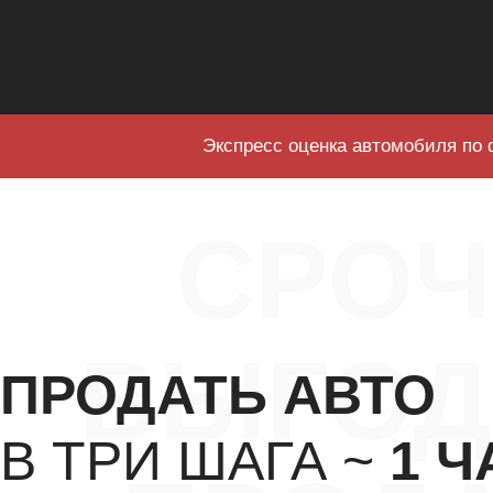
Экспресс оценка автомобиля по 
СРО
ВЫГОД
ПРОДАТЬ АВТО
В ТРИ ШАГА ~
1 Ч