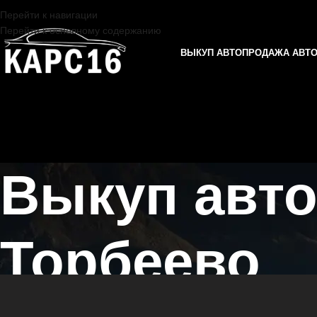
Перейти к навигации
Перейти к основному содержанию
ВЫКУП АВТО
ПРОДАЖА АВТ
Выкуп авто
Торбеево
Главная страница
/
Торбеево
/
Выкуп автомобилей XCITE в Казани 